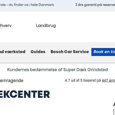
e - du finder os i hele Danmark
3 års garanti på reserv
rhverv
Landbrug
nd værksted
Guides
Bosch Car Service
Book en ti
Kundernes bedømmelse af Super Dæk Grindsted
ÆKCENTER