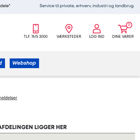
edele*
Service til private, erhverv, industri og landbrug
0
TLF. 7615 3000
VÆRKSTEDER
LOG IND
DINE VARER
d
Webshop
Afdelingen ligger her