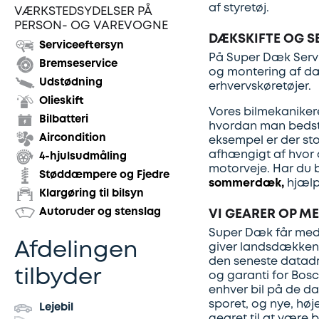
af styretøj.
VÆRKSTEDSYDELSER PÅ
PERSON- OG VAREVOGNE
DÆKSKIFTE OG S
Serviceeftersyn
På Super Dæk Servic
Bremseservice
og montering af dæ
Udstødning
erhvervskøretøjer.
Olieskift
Vores bilmekanikere
Bilbatteri
hvordan man bedst 
Aircondition
eksempel er der sto
afhængigt af hvor o
4-hjulsudmåling
motorveje. Har du 
Støddæmpere og Fjedre
sommerdæk,
hjælpe
Klargøring til bilsyn
VI GEARER OP M
Autoruder og stenslag
Super Dæk får me
Afdelingen
giver landsdækkende
den seneste datadre
tilbyder
og garanti for Bosc
enhver bil på de d
sporet, og nye, høje
Lejebil
gearet til at være