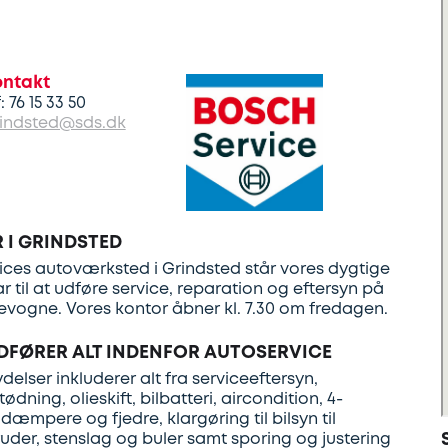
ontakt
f: 76 15 33 50
indsted@sds.dk
 I GRINDSTED
ces autoværksted i Grindsted står vores dygtige
 til at udføre service, reparation og eftersyn på
evogne. Vores kontor åbner kl. 7.30 om fredagen.
DFØRER ALT INDENFOR AUTOSERVICE
elser inkluderer alt fra serviceeftersyn,
dning, olieskift, bilbatteri, aircondition, 4-
dæmpere og fjedre, klargøring til bilsyn til
uder, stenslag og buler samt sporing og justering