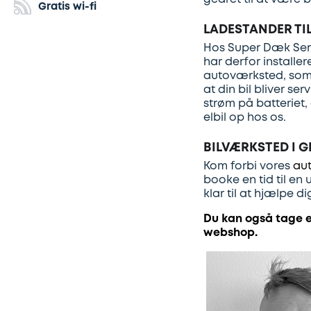
Gratis wi-fi
LADESTANDER TIL
Hos Super Dæk Servi
har derfor installer
autoværksted, som 
at din bil bliver se
strøm på batteriet,
elbil op hos os.
BILVÆRKSTED I 
Kom forbi vores
au
booke en tid til en
klar til at hjælpe di
Du kan også tage e
webshop.