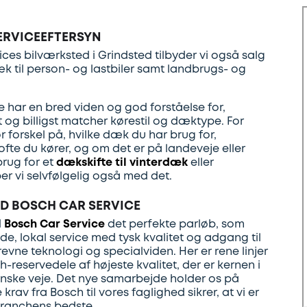
ERVICEEFTERSYN
es bilværksted i Grindsted tilbyder vi også salg
k til person- og lastbiler samt landbrugs- og
 har en bred viden og god forståelse for,
og billigst matcher kørestil og dæktype. For
r forskel på, hvilke dæk du har brug for,
fte du kører, og om det er på landeveje eller
brug for et
dækskifte til vinterdæk
eller
r vi selvfølgelig også med det.
ED BOSCH CAR SERVICE
d
Bosch Car Service
det perfekte parløb, som
, lokal service med tysk kvalitet og adgang til
vne teknologi og specialviden. Her er rene linjer
h-reservedele af højeste kvalitet, der er kernen i
anske veje. Det nye samarbejde holder os på
 krav fra Bosch til vores faglighed sikrer, at vi er
 branchens bedste.