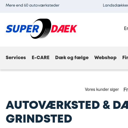
Mere end 60 autoværksteder
Landsdækkend
E
Services
E-CARE
Dæk og fælge
Webshop
Fi
AUTOVÆRKSTED & D
GRINDSTED