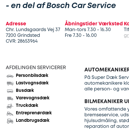
- en del af Bosch Car Service
Adresse
Åbningstider Værksted
K
Chr. Lundsgaards Vej 37
Man-tors 7.30 - 16.30
Tl
7200
Grindsted
Fre 7.30 - 16.00
gr
CVR: 28653964
AFDELINGEN SERVICERER
AUTOMEKANIKER
Personbilsdæk
På Super Dæk Servi
Lastvognsdæk
automekanikere klar
alle person- og var
Busdæk
Varevognsdæk
BILMEKANIKER U
Truckdæk
Vores omfattende yd
Entreprenørdæk
bremseservice, udstø
Landbrugsdæk
hjulsudmåling, stød
reparation af autor