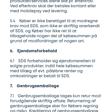
produkter/services alene ske pr. efterkrav.
Ved efterkrav skal der betales kontant eller
med mobilepay ved levering.
5.4 Køber er ikke berettiget til at modregne
krav mod SDS, som ikke er skriftlig anerkendt
af SDS, og Køber har ikke ret til at
tilbageholde nogen del af købesummen på
grund af modfordringer af nogen art.
6. Ejendomsforbehold
6.1 SDS forbeholder sig ejendomsretten til
solgte produkter, indtil hele købesummen
med tillæg af evt. påløbne renter og
omkostninger er betalt til SDS.
7. Genbrugsemballage
7.1 Genbrugsemballage tages kun retur mod
forudgående skriftlig aftale. Returnering af
genbrugsemballage sker for Købers regning
og risiko. Kreditering af genbrugsemballage