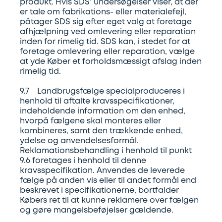
produkt. Hvis SDS’ undersøgelser viser, at der
er tale om fabrikations- eller materialefejl,
påtager SDS sig efter eget valg at foretage
afhjælpning ved omlevering eller reparation
inden for rimelig tid. SDS kan, i stedet for at
foretage omlevering eller reparation, vælge
at yde Køber et forholdsmæssigt afslag inden
rimelig tid.
9.7 Landbrugsfælge specialproduceres i
henhold til aftalte kravsspecifikationer,
indeholdende information om den enhed,
hvorpå fælgene skal monteres eller
kombineres, samt den trækkende enhed,
ydelse og anvendelsesformål.
Reklamationsbehandling i henhold til punkt
9.6 foretages i henhold til denne
kravsspecifikation. Anvendes de leverede
fælge på anden vis eller til andet formål end
beskrevet i specifikationerne, bortfalder
Købers ret til at kunne reklamere over fælgen
og gøre mangelsbeføjelser gældende.