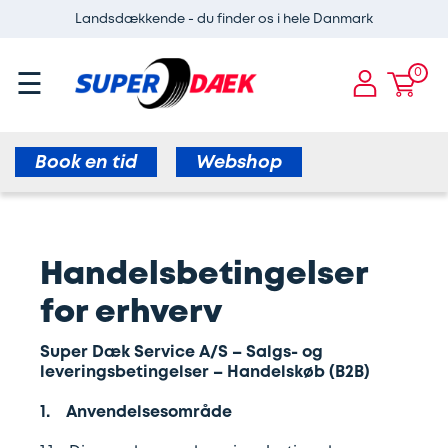
Landsdækkende - du finder os i hele Danmark
rhvervsaftaler
Super
Dæk
×
×
×
Dæk
og
0
☰
Dæk
Truckdæk
Breakdown
ervice
Fælge
og
service
Regummierede
Fælge
Book en tid
Webshop
dæk
Kundeaftale
Find
til
Varevognsdæk
afdeling
lastvogne
Handelsbetingelser
Busdæk
Erhvervsaftaler
Mekanisk
for erhverv
kundeaftale
Lastvognsdæk
Kontakt
Super Dæk Service A/S – Salgs- og
leveringsbetingelser – Handelskøb (B2B)
Dækrapport
Fordæk
Handelsbetingelser
1. Anvendelsesområde