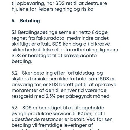
til opbevaring, har SDS ret til at destruere
hjulene for Købers regning og risiko.
5. Betaling
5.1 Betalingsbetingelserne er netto 8 dage
regnet fra fakturadato, medmindre andet
skriftligt er aftalt. SDS kan dog altid kræve
sikkerhedsstillelse eller forudbetaling, ligesom
SDS er berettiget til at kræve aconto
betaling.
5.2 Sker betaling efter forfaldsdag, og
skyldes forsinkelsen ikke forhold, som SDS er
ansvarlig for, er SDS berettiget til at opkræve
morarenter af den til enhver tid værende
restgæld med 2,3% per påbegyndt måned.
5.3 SDS er berettiget til at tilbageholde
øvrige produkter/services til Køber, indtil
udestående restancer er betalt. Ved for sen
betaling vil fremtidige leveringer af