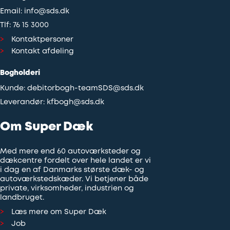
Email:
info@sds.dk
Tlf:
76 15 3000
Kontaktpersoner
Kontakt afdeling
Bogholderi
Kunde:
debitorbogh-teamSDS@sds.dk
Leverandør:
kfbogh@sds.dk
Om Super Dæk
Med mere end 60 autoværksteder og
dækcentre fordelt over hele landet er vi
i dag en af Danmarks største dæk- og
autoværkstedskæder. Vi betjener både
private, virksomheder, industrien og
landbruget.
Læs mere om Super Dæk
Job