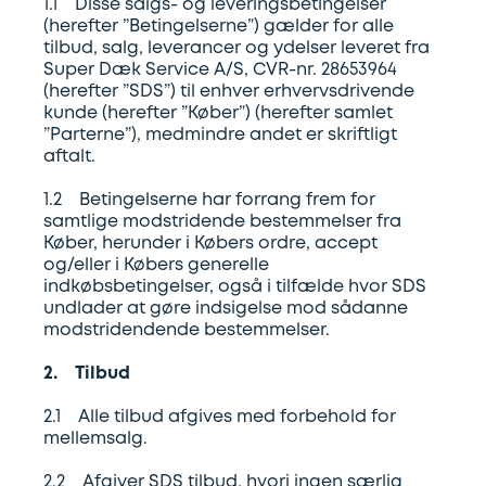
1.1 Disse salgs- og leveringsbetingelser
Trækdæk
Erhverv
(herefter ”Betingelserne”) gælder for alle
tilbud, salg, leverancer og ydelser leveret fra
Trailerdæk
Super Dæk Service A/S, CVR-nr. 28653964
Landbrug
(herefter ”SDS”) til enhver erhvervsdrivende
kunde (herefter ”Køber”) (herefter samlet
Leasing
”Parterne”), medmindre andet er skriftligt
aftalt.
og
partnere
1.2 Betingelserne har forrang frem for
samtlige modstridende bestemmelser fra
Køber, herunder i Købers ordre, accept
og/eller i Købers generelle
indkøbsbetingelser, også i tilfælde hvor SDS
undlader at gøre indsigelse mod sådanne
modstridendende bestemmelser.
2. Tilbud
2.1 Alle tilbud afgives med forbehold for
mellemsalg.
2.2 Afgiver SDS tilbud, hvori ingen særlig