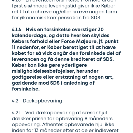
4.1.3 En eventuel forsinkelse i forhold til den
først skønnede leveringstid giver ikke Køber
ret til at ophæve og/eller kræve nogen form
for økonomisk kompensation fra SDS.
4.1.4 Hvis en forsinkelse overstiger 30
kalenderdage, og dette hverken skyldes
Købers forhold eller Force Majeure, jf. punkt
11 nedenfor, er Køber berettiget til at hæve
købet for så vidt angår den forsinkede del af
leverancen og få denne krediteret af SDS.
Køber kan ikke gøre yderligere
misligholdelsesbeføjelser, herunder
godtgørelse eller erstatning af nogen art,
gældende mod SDS i anledning af
forsinkelse.
4.2 Dækopbevaring
4.2.1 Ved dækopbevaring af sæsonhjul
dækker prisen for opbevaring 8 måneders
opbevaring. Afhentes opbevarede hjul ikke
inden for 13 måneder efter at de er indleveret