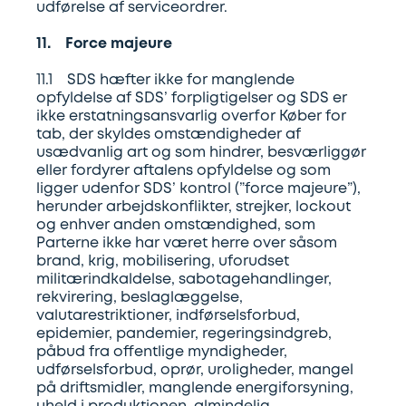
udførelse af serviceordrer.
11. Force majeure
11.1 SDS hæfter ikke for manglende
opfyldelse af SDS’ forpligtigelser og SDS er
ikke erstatningsansvarlig overfor Køber for
tab, der skyldes omstændigheder af
usædvanlig art og som hindrer, besværliggør
eller fordyrer aftalens opfyldelse og som
ligger udenfor SDS’ kontrol (”force majeure”),
herunder arbejdskonflikter, strejker, lockout
og enhver anden omstændighed, som
Parterne ikke har været herre over såsom
brand, krig, mobilisering, uforudset
militærindkaldelse, sabotagehandlinger,
rekvirering, beslaglæggelse,
valutarestriktioner, indførselsforbud,
epidemier, pandemier, regeringsindgreb,
påbud fra offentlige myndigheder,
udførselsforbud, oprør, uroligheder, mangel
på driftsmidler, manglende energiforsyning,