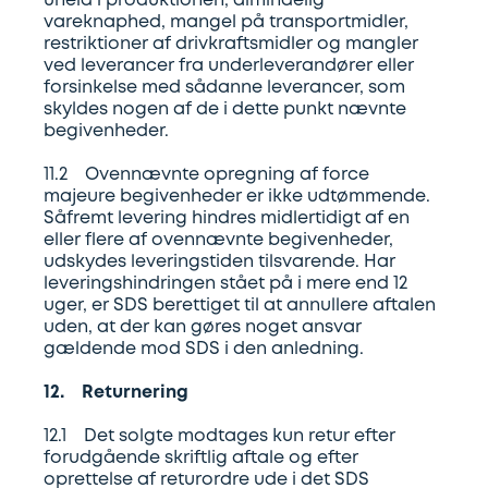
uheld i produktionen, almindelig
vareknaphed, mangel på transportmidler,
restriktioner af drivkraftsmidler og mangler
ved leverancer fra underleverandører eller
forsinkelse med sådanne leverancer, som
skyldes nogen af de i dette punkt nævnte
begivenheder.
11.2 Ovennævnte opregning af force
majeure begivenheder er ikke udtømmende.
Såfremt levering hindres midlertidigt af en
eller flere af ovennævnte begivenheder,
udskydes leveringstiden tilsvarende. Har
leveringshindringen stået på i mere end 12
uger, er SDS berettiget til at annullere aftalen
uden, at der kan gøres noget ansvar
gældende mod SDS i den anledning.
12. Returnering
12.1 Det solgte modtages kun retur efter
forudgående skriftlig aftale og efter
oprettelse af returordre ude i det SDS