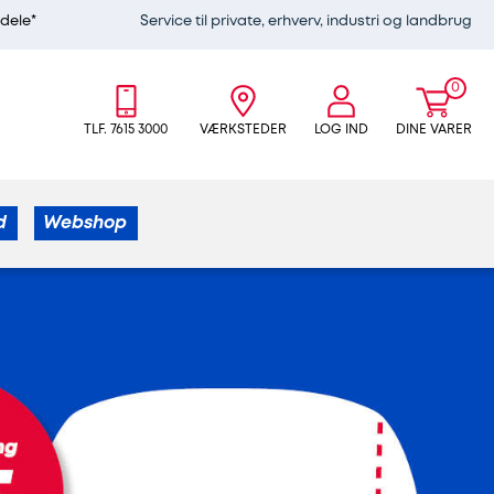
edele*
Service til private, erhverv, industri og landbrug
0
TLF. 7615 3000
VÆRKSTEDER
LOG IND
DINE VARER
d
Webshop