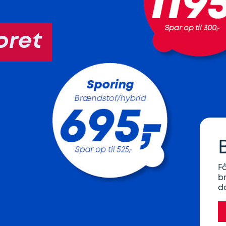
oret
F
b
d