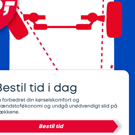
Bestil tid i dag
å forbedret din kørselskomfort og
rændstoføkonomi og undgå unødvendigt slid på
ækkene.
Bestil tid