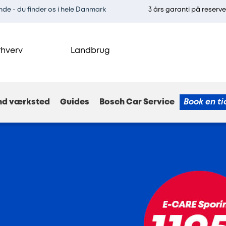
e - du finder os i hele Danmark
3 års garanti på reserv
rhverv
Landbrug
nd værksted
Guides
Bosch Car Service
Book en ti