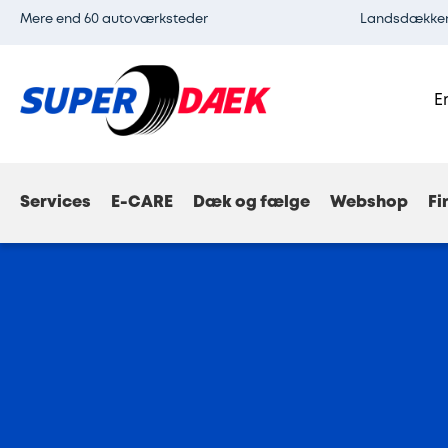
Mere end 60 autoværksteder
Landsdækkend
E
Services
E-CARE
Dæk og fælge
Webshop
Fi