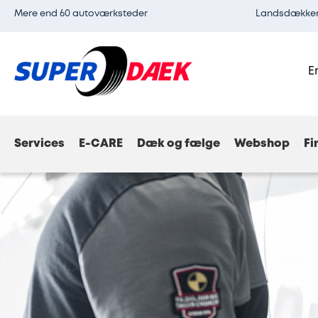
Mere end 60 autoværksteder
Landsdækkend
E
Services
E-CARE
Dæk og fælge
Webshop
Fi