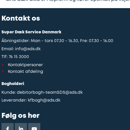
Kontakt os
Super Dæk Service Danmark
Åbningstider: Man - tors 07.30 - 16.30, Fre: 07.30 - 16.00
Email:
info@sds.dk
Tlf:
76 15 3000
Kontaktpersoner
Kontakt afdeling
Bogholderi
Kunde:
debitorbogh-teamSDS@sds.dk
Leverandør:
kfbogh@sds.dk
Følg os her