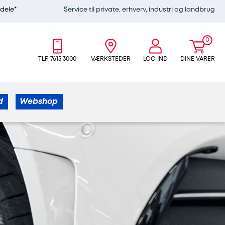
edele*
Service til private, erhverv, industri og landbrug
0
TLF. 7615 3000
VÆRKSTEDER
LOG IND
DINE VARER
d
Webshop