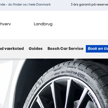
e - du finder os i hele Danmark
3 års garanti på reserv
rhverv
Landbrug
nd værksted
Guides
Bosch Car Service
Book en ti