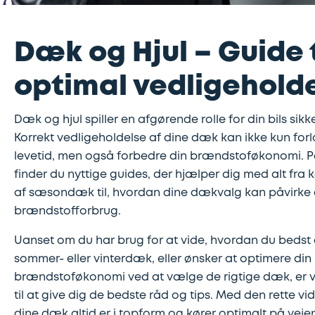
Dæk og Hjul – Guide t
optimal vedligehold
Dæk og hjul spiller en afgørende rolle for din bils si
Korrekt vedligeholdelse af dine dæk kan ikke kun fo
levetid, men også forbedre din brændstoføkonomi. P
finder du nyttige guides, der hjælper dig med alt fra
af sæsondæk til, hvordan dine dækvalg kan påvirke d
brændstofforbrug.
Uanset om du har brug for at vide, hvordan du bedst
sommer- eller vinterdæk, eller ønsker at optimere din
brændstoføkonomi ved at vælge de rigtige dæk, er v
til at give dig de bedste råd og tips. Med den rette vid
dine dæk altid er i topform og kører optimalt på veje