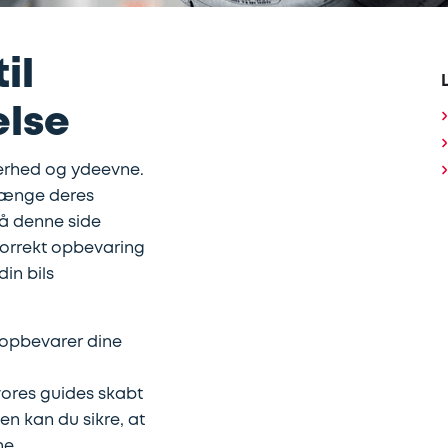
il
else
kkerhed og ydeevne.
rlænge deres
å denne side
 korrekt opbevaring
in bils
 opbevarer dine
ores guides skabt
en kan du sikre, at
ne.