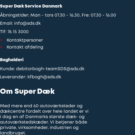
Super Dæk Service Danmark
Åbningstider: Man - tors 07.30 - 16.30, Fre: 07.30 - 16.00
Email:
info@sds.dk
Tlf:
76 15 3000
Kontaktpersoner
Kontakt afdeling
Bogholderi
Kunde:
debitorbogh-teamSDS@sds.dk
Leverandør:
kfbogh@sds.dk
Om Super Dæk
Med mere end 60 autoværksteder og
dækcentre fordelt over hele landet er vi
i dag en af Danmarks største dæk- og
autoværkstedskæder. Vi betjener både
private, virksomheder, industrien og
landbruget.