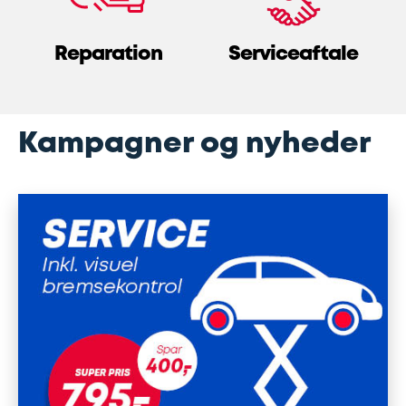
Udstødning
Reparation
Serviceaftale
SDS
Mobilitet
Kampagner og nyheder
Fdm
kvalitetskontrol
Finansiering
Se
alle
services
her