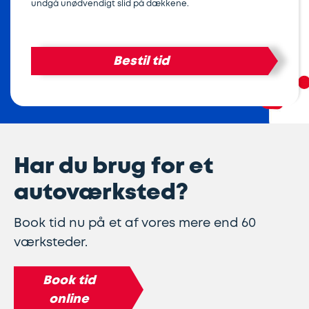
undgå unødvendigt slid på dækkene.
Lapning
Vinterdæk
Guides
Helårsdæk
Ladestandere
af
Bestil tid
Stålfælge
Kør
Bosch
dæk
selv
Car
Helårsdæk
Kobling
ferie
Service
Trailerdæk
Montering
Service
Erhverv
Har du brug for et
af
og
Dækopbevaring
autoværksted?
Landbrug
anhængertræk
reparation
Book tid nu på et af vores mere end 60
Olieskift
Sikkerhed
værksteder.
Reparation
Sommerdæk
Book tid
af
online