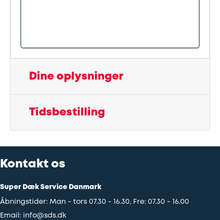
Udstødning
SDS
Mobilitet
Dine oplysninger
Fdm
Tidsbestilling
kvalitetskontrol
Finansiering
Kontakt os
Se
alle
Super Dæk Service Danmark
services
Åbningstider: Man - tors 07.30 - 16.30, Fre: 07.30 - 16.00
her
Email:
info@sds.dk