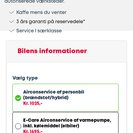
autoriserede værksteder.
Kaffe mens du venter
Lapning
Vinterdæk
Guides
Helårsdæk
Ladestandere
3 års garanti på reservedele*
af
Stålfælge
Kør
Bosch
Service I særklasse
dæk
selv
Car
Helårsdæk
Kobling
ferie
Service
Bilens informationer
Trailerdæk
Montering
Service
Erhverv
af
og
Vælg type
Dækopbevaring
Landbrug
anhængertræk
reparation
Airconservice af personbil
(brændstof/hybrid)
Olieskift
Sikkerhed
Kr. 1025,-
Reparation
Sommerdæk
E-Care Airconservice af varmepumpe,
inkl. kølemiddel (elbiler)
af
Kr. 1695,-