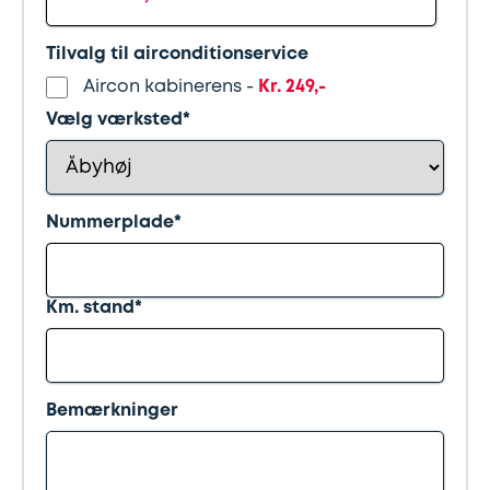
Synstjek
stenslag
Tilvalg til airconditionservice
Trailer
Serviceeftersyn
Aircon kabinerens -
Kr. 249,-
Vælg værksted*
Vinterdæk
4
hjulsudmåling
Nummerplade*
Støddæmpere
og
fjedre
Km. stand*
Tandrem
Bemærkninger
Trailertjek
Serviceaftale