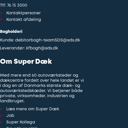
Tlf:
76 15 3000
Kontaktpersoner
Kontakt afdeling
Bogholderi
Kunde:
debitorbogh-teamSDS@sds.dk
Leverandør:
kfbogh@sds.dk
Om Super Dæk
Med mere end 60 autoværksteder og
dækcentre fordelt over hele landet er vi
i dag en af Danmarks største dæk- og
autoværkstedskæder. Vi betjener både
private, virksomheder, industrien og
landbruget.
Læs mere om Super Dæk
Job
Super Kollega