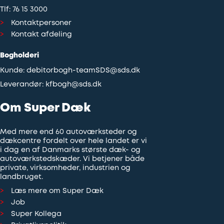
Tlf:
76 15 3000
Kontaktpersoner
Kontakt afdeling
Bogholderi
Kunde:
debitorbogh-teamSDS@sds.dk
Leverandør:
kfbogh@sds.dk
Om Super Dæk
Med mere end 60 autoværksteder og
dækcentre fordelt over hele landet er vi
i dag en af Danmarks største dæk- og
autoværkstedskæder. Vi betjener både
private, virksomheder, industrien og
landbruget.
Læs mere om Super Dæk
Job
Super Kollega