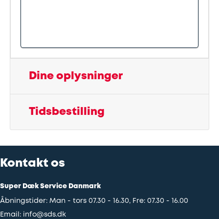
Udstødning
SDS
Mobilitet
Dine oplysninger
Fdm
Tidsbestilling
kvalitetskontrol
Finansiering
Kontakt os
Se
alle
Super Dæk Service Danmark
services
Åbningstider: Man - tors 07.30 - 16.30, Fre: 07.30 - 16.00
her
Email:
info@sds.dk