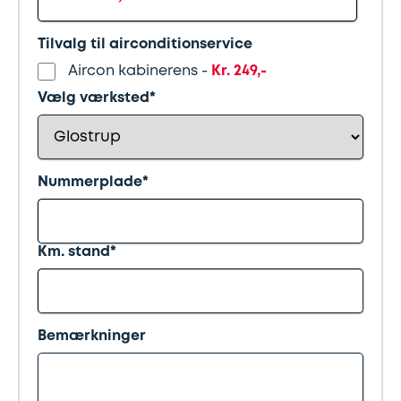
Synstjek
stenslag
Tilvalg til airconditionservice
Trailer
Serviceeftersyn
Aircon kabinerens -
Kr. 249,-
Vælg værksted*
Vinterdæk
4
hjulsudmåling
Nummerplade*
Støddæmpere
og
fjedre
Km. stand*
Tandrem
Bemærkninger
Trailertjek
Serviceaftale