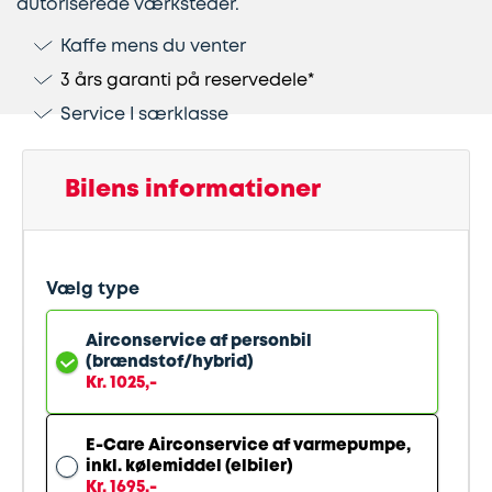
autoriserede værksteder.
Kaffe mens du venter
Lapning
Vinterdæk
Guides
Helårsdæk
Ladestandere
3 års garanti på reservedele*
af
Stålfælge
Kør
Bosch
Service I særklasse
dæk
selv
Car
Helårsdæk
Kobling
ferie
Service
Bilens informationer
Trailerdæk
Montering
Service
Erhverv
af
og
Vælg type
Dækopbevaring
Landbrug
anhængertræk
reparation
Airconservice af personbil
(brændstof/hybrid)
Olieskift
Sikkerhed
Kr. 1025,-
Reparation
Sommerdæk
E-Care Airconservice af varmepumpe,
inkl. kølemiddel (elbiler)
af
Kr. 1695,-