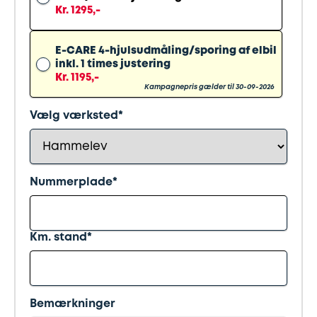
Synstjek
stenslag
Kr. 1295,-
Trailer
Serviceeftersyn
E-CARE 4-hjulsudmåling/sporing af elbil
inkl. 1 times justering
Kr. 1195,-
Vinterdæk
4
Kampagnepris gælder til 30-09-2026
hjulsudmåling
Vælg værksted*
Støddæmpere
og
Nummerplade*
fjedre
Tandrem
Km. stand*
Trailertjek
Bemærkninger
Serviceaftale