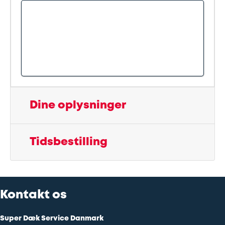
Udstødning
SDS
Mobilitet
Fdm
Dine oplysninger
kvalitetskontrol
Tidsbestilling
Finansiering
Se
alle
Kontakt os
services
Super Dæk Service Danmark
her