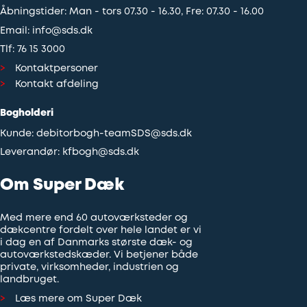
Åbningstider: Man - tors 07.30 - 16.30, Fre: 07.30 - 16.00
Email:
info@sds.dk
Tlf:
76 15 3000
Kontaktpersoner
Kontakt afdeling
Bogholderi
Kunde:
debitorbogh-teamSDS@sds.dk
Leverandør:
kfbogh@sds.dk
Om Super Dæk
Med mere end 60 autoværksteder og
dækcentre fordelt over hele landet er vi
i dag en af Danmarks største dæk- og
autoværkstedskæder. Vi betjener både
private, virksomheder, industrien og
landbruget.
Læs mere om Super Dæk