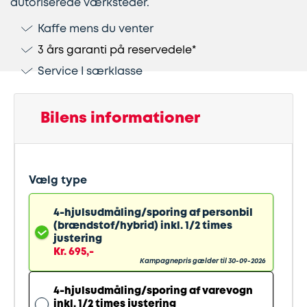
autoriserede værksteder.
Kaffe mens du venter
Lapning
Vinterdæk
Guides
Helårsdæk
Ladestandere
3 års garanti på reservedele*
af
Stålfælge
Kør
Bosch
Service I særklasse
dæk
selv
Car
Helårsdæk
Kobling
ferie
Service
Bilens informationer
Trailerdæk
Montering
Service
Erhverv
af
og
Vælg type
Dækopbevaring
Landbrug
anhængertræk
reparation
4-hjulsudmåling/sporing af personbil
(brændstof/hybrid) inkl. 1/2 times
Olieskift
Sikkerhed
justering
Kr. 695,-
Kampagnepris gælder til 30-09-2026
Reparation
Sommerdæk
4-hjulsudmåling/sporing af varevogn
af
inkl. 1/2 times justering