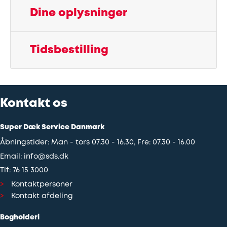
Dine oplysninger
Udstødning
Tidsbestilling
SDS
Mobilitet
Fdm
Kontakt os
kvalitetskontrol
Super Dæk Service Danmark
Åbningstider: Man - tors 07.30 - 16.30, Fre: 07.30 - 16.00
Finansiering
Email:
info@sds.dk
Tlf:
76 15 3000
Se
Kontaktpersoner
alle
Kontakt afdeling
services
Bogholderi
her