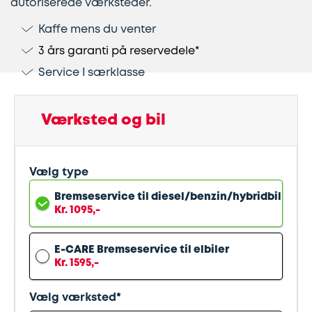
autoriserede værksteder.
Kaffe mens du venter
Lapning
Vinterdæk
Guides
Helårsdæk
Ladestandere
3 års garanti på reservedele*
af
Stålfælge
Kør
Bosch
Service I særklasse
dæk
selv
Car
Helårsdæk
Kobling
ferie
Service
Værksted og bil
Trailerdæk
Montering
Service
Erhverv
Vælg type
af
og
Dækopbevaring
Landbrug
anhængertræk
reparation
Bremseservice til diesel/benzin/hybridbil
Kr. 1095,-
Olieskift
Sikkerhed
E-CARE Bremseservice til elbiler
Kr. 1595,-
Reparation
Sommerdæk
af
Vælg værksted*