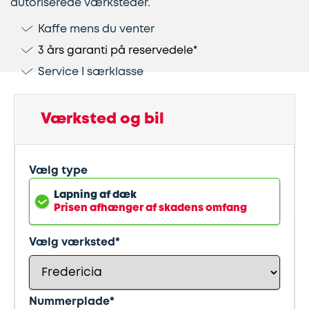
autoriserede værksteder.
Kaffe mens du venter
Lapning
Vinterdæk
Guides
Helårsdæk
Ladestandere
3 års garanti på reservedele*
af
Stålfælge
Kør
Bosch
Service I særklasse
dæk
selv
Car
Helårsdæk
Kobling
ferie
Service
Værksted og bil
Trailerdæk
Montering
Service
Erhverv
Vælg type
af
og
Dækopbevaring
Landbrug
anhængertræk
reparation
Lapning af dæk
Prisen afhænger af skadens omfang
Olieskift
Sikkerhed
Vælg værksted*
Reparation
Sommerdæk
af
Nummerplade*