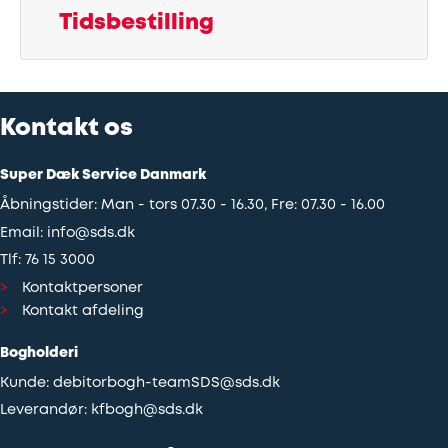
Tidsbestilling
Udstødning
SDS
Kontakt os
Mobilitet
Super Dæk Service Danmark
Fdm
Åbningstider: Man - tors 07.30 - 16.30, Fre: 07.30 - 16.00
kvalitetskontrol
Email:
info@sds.dk
Tlf:
76 15 3000
Finansiering
Kontaktpersoner
Kontakt afdeling
Se
Bogholderi
alle
Kunde:
debitorbogh-teamSDS@sds.dk
services
Leverandør:
kfbogh@sds.dk
her