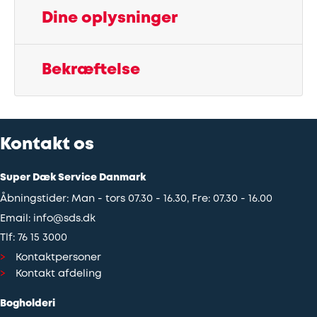
Dine oplysninger
Udstødning
Bekræftelse
SDS
Mobilitet
Fdm
Kontakt os
kvalitetskontrol
Super Dæk Service Danmark
Åbningstider: Man - tors 07.30 - 16.30, Fre: 07.30 - 16.00
Finansiering
Email:
info@sds.dk
Tlf:
76 15 3000
Se
Kontaktpersoner
alle
Kontakt afdeling
services
Bogholderi
her