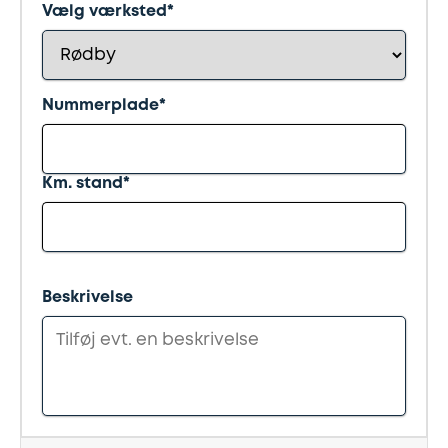
Synstjek
stenslag
Vælg værksted*
Trailer
Serviceeftersyn
Nummerplade*
Vinterdæk
4
hjulsudmåling
Km. stand*
Støddæmpere
og
fjedre
Beskrivelse
Tandrem
Trailertjek
Serviceaftale