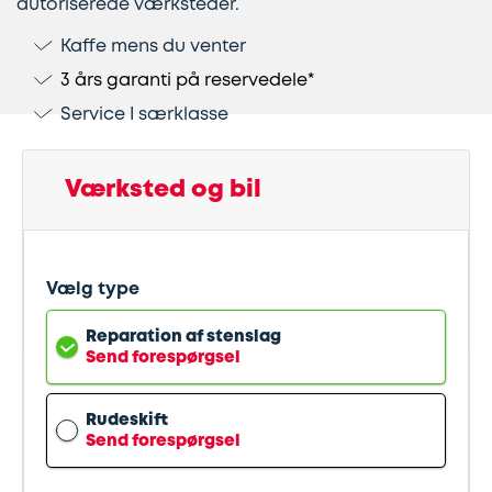
autoriserede værksteder.
Kaffe mens du venter
Lapning
Vinterdæk
Guides
Helårsdæk
Ladestandere
3 års garanti på reservedele*
af
Stålfælge
Kør
Bosch
Service I særklasse
dæk
selv
Car
Helårsdæk
Kobling
ferie
Service
Værksted og bil
Trailerdæk
Montering
Service
Erhverv
af
og
Vælg type
Dækopbevaring
Landbrug
anhængertræk
reparation
Reparation af stenslag
Send forespørgsel
Olieskift
Sikkerhed
Rudeskift
Reparation
Sommerdæk
Send forespørgsel
af