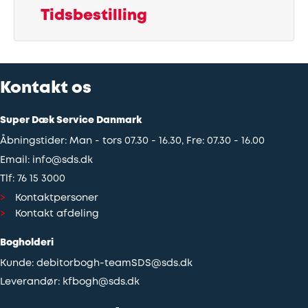
Tidsbestilling
Udstødning
SDS
Kontakt os
Mobilitet
Super Dæk Service Danmark
Fdm
Åbningstider: Man - tors 07.30 - 16.30, Fre: 07.30 - 16.00
kvalitetskontrol
Email:
info@sds.dk
Tlf:
76 15 3000
Finansiering
Kontaktpersoner
Kontakt afdeling
Se
Bogholderi
alle
Kunde:
debitorbogh-teamSDS@sds.dk
services
Leverandør:
kfbogh@sds.dk
her