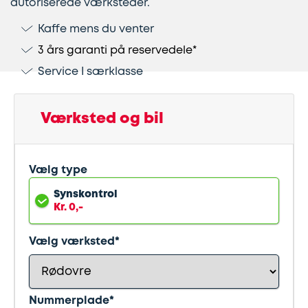
autoriserede værksteder.
Kaffe mens du venter
Lapning
Vinterdæk
Guides
Helårsdæk
Ladestandere
3 års garanti på reservedele*
af
Stålfælge
Kør
Bosch
Service I særklasse
dæk
selv
Car
Helårsdæk
Kobling
ferie
Service
Værksted og bil
Trailerdæk
Montering
Service
Erhverv
Vælg type
af
og
Dækopbevaring
Landbrug
anhængertræk
reparation
Synskontrol
Kr. 0,-
Olieskift
Sikkerhed
Vælg værksted*
Reparation
Sommerdæk
af
Nummerplade*