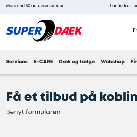
Mere end 60 autoværksteder
Landsdækkend
E
Services
E-CARE
Dæk og fælge
Webshop
Fi
Få et tilbud på kobli
Benyt formularen