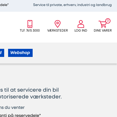
edele*
Service til private, erhverv, industri og landbrug
0
TLF. 7615 3000
VÆRKSTEDER
LOG IND
DINE VARER
d
Webshop
 til at servicere din bil
utoriserede værksteder.
ns du venter
anti på reservedele*