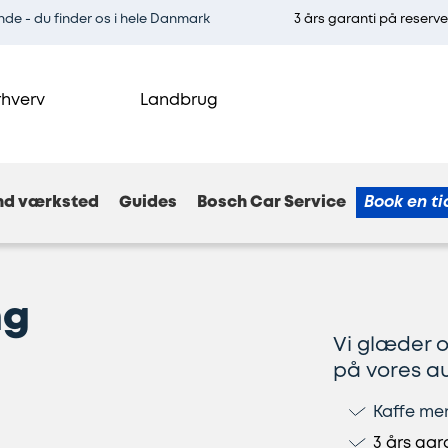
e - du finder os i hele Danmark
3 års garanti på reserv
rhverv
Landbrug
nd værksted
Guides
Bosch Car Service
Book en ti
ng
Vi glæder os
på vores a
Kaffe me
3 års gar