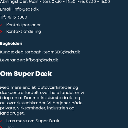
Åbningstider: Man - tors 07.30 - 16.30, Fre: 07.30 - 16.00
Email:
info@sds.dk
Tlf:
76 15 3000
Kontaktpersoner
Kontakt afdeling
Bogholderi
Kunde:
debitorbogh-teamSDS@sds.dk
Leverandør:
kfbogh@sds.dk
Om Super Dæk
Med mere end 60 autoværksteder og
dækcentre fordelt over hele landet er vi
i dag en af Danmarks største dæk- og
autoværkstedskæder. Vi betjener både
private, virksomheder, industrien og
landbruget.
Læs mere om Super Dæk
Job