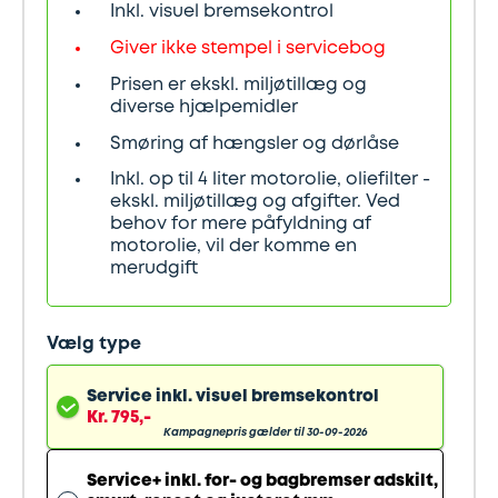
Synstjek
stenslag
Inkl. visuel bremsekontrol
Giver ikke stempel i servicebog
Trailer
Serviceeftersyn
Prisen er ekskl. miljøtillæg og
diverse hjælpemidler
Vinterdæk
4
Smøring af hængsler og dørlåse
hjulsudmåling
Inkl. op til 4 liter motorolie, oliefilter -
ekskl. miljøtillæg og afgifter. Ved
behov for mere påfyldning af
Støddæmpere
motorolie, vil der komme en
merudgift
og
fjedre
Vælg type
Tandrem
Service inkl. visuel bremsekontrol
Kr. 795,-
Trailertjek
Kampagnepris gælder til 30-09-2026
Service+ inkl. for- og bagbremser adskilt,
Serviceaftale