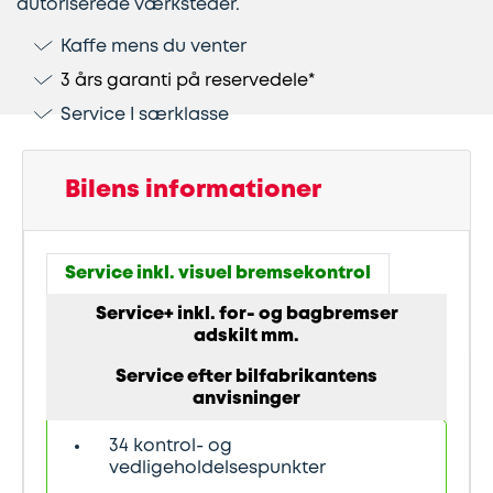
autoriserede værksteder.
Kaffe mens du venter
Lapning
Vinterdæk
Guides
Helårsdæk
Ladestandere
3 års garanti på reservedele*
af
Stålfælge
Kør
Bosch
Service I særklasse
dæk
selv
Car
Helårsdæk
Kobling
ferie
Service
Bilens informationer
Trailerdæk
Montering
Service
Erhverv
Service inkl. visuel bremsekontrol
af
og
Dækopbevaring
Landbrug
anhængertræk
reparation
Service+ inkl. for- og bagbremser
adskilt mm.
Olieskift
Sikkerhed
Service efter bilfabrikantens
anvisninger
Reparation
Sommerdæk
34 kontrol- og
vedligeholdelsespunkter
af