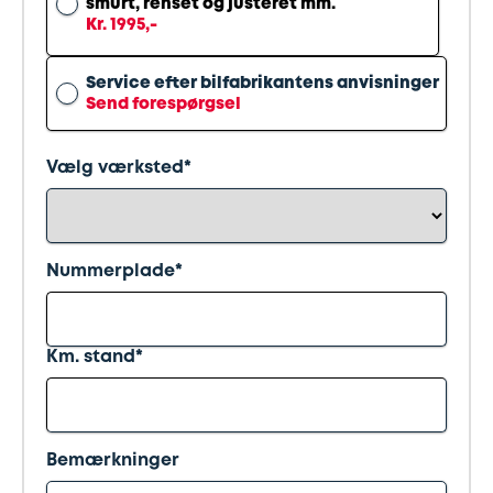
smurt, renset og justeret mm.
Kr. 1995,-
Udstødning
Service efter bilfabrikantens anvisninger
Send forespørgsel
SDS
Mobilitet
Vælg værksted*
Fdm
kvalitetskontrol
Nummerplade*
Finansiering
Km. stand*
Se
alle
services
Bemærkninger
her