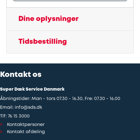
Udstødning
Dine oplysninger
SDS
Tidsbestilling
Mobilitet
Fdm
kvalitetskontrol
Kontakt os
Finansiering
Super Dæk Service Danmark
Åbningstider: Man - tors 07.30 - 16.30, Fre: 07.30 - 16.00
Se
Email:
info@sds.dk
Tlf:
76 15 3000
alle
Kontaktpersoner
services
Kontakt afdeling
her