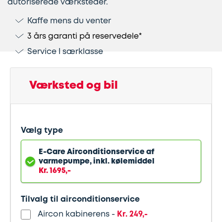
autoriserede værksteder.
Kaffe mens du venter
Lapning
Vinterdæk
Guides
Helårsdæk
Ladestandere
3 års garanti på reservedele*
af
Stålfælge
Kør
Bosch
Service I særklasse
dæk
selv
Car
Helårsdæk
Kobling
ferie
Service
Værksted og bil
Trailerdæk
Montering
Service
Erhverv
af
og
Vælg type
Dækopbevaring
Landbrug
anhængertræk
reparation
E-Care Airconditionservice af
varmepumpe, inkl. kølemiddel
Olieskift
Sikkerhed
Kr. 1695,-
Reparation
Sommerdæk
Tilvalg til airconditionservice
af
Aircon kabinerens -
Kr. 249,-