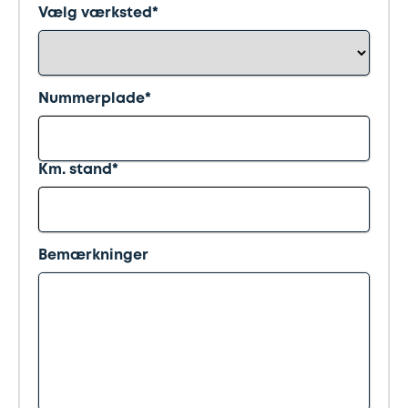
Synstjek
stenslag
Vælg værksted*
Trailer
Serviceeftersyn
Nummerplade*
Vinterdæk
4
hjulsudmåling
Km. stand*
Støddæmpere
og
fjedre
Bemærkninger
Tandrem
Trailertjek
Serviceaftale