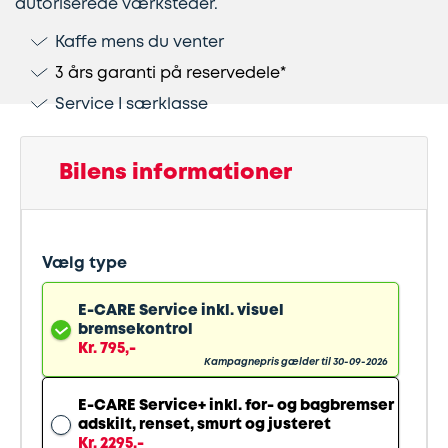
autoriserede værksteder.
Kaffe mens du venter
Lapning
Vinterdæk
Guides
Helårsdæk
Ladestandere
3 års garanti på reservedele*
af
Stålfælge
Kør
Bosch
Service I særklasse
dæk
selv
Car
Helårsdæk
Kobling
ferie
Service
Bilens informationer
Trailerdæk
Montering
Service
Erhverv
af
og
Vælg type
Dækopbevaring
Landbrug
anhængertræk
reparation
E-CARE Service inkl. visuel
bremsekontrol
Olieskift
Sikkerhed
Kr. 795,-
Kampagnepris gælder til 30-09-2026
Reparation
Sommerdæk
E-CARE Service+ inkl. for- og bagbremser
adskilt, renset, smurt og justeret
af
Kr. 2295,-