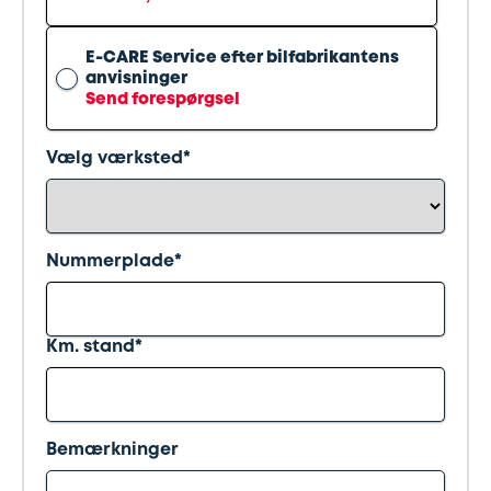
Synstjek
stenslag
E-CARE Service efter bilfabrikantens
Trailer
Serviceeftersyn
anvisninger
Send forespørgsel
Vinterdæk
4
Vælg værksted*
hjulsudmåling
Støddæmpere
Nummerplade*
og
fjedre
Km. stand*
Tandrem
Trailertjek
Bemærkninger
Serviceaftale