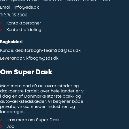
Email:
info@sds.dk
Tlf:
76 15 3000
Kontaktpersoner
Kontakt afdeling
Bogholderi
Kunde:
debitorbogh-teamSDS@sds.dk
Leverandør:
kfbogh@sds.dk
Om Super Dæk
Med mere end 60 autoværksteder og
dækcentre fordelt over hele landet er vi
i dag en af Danmarks største dæk- og
autoværkstedskæder. Vi betjener både
private, virksomheder, industrien og
landbruget.
Læs mere om Super Dæk
Job