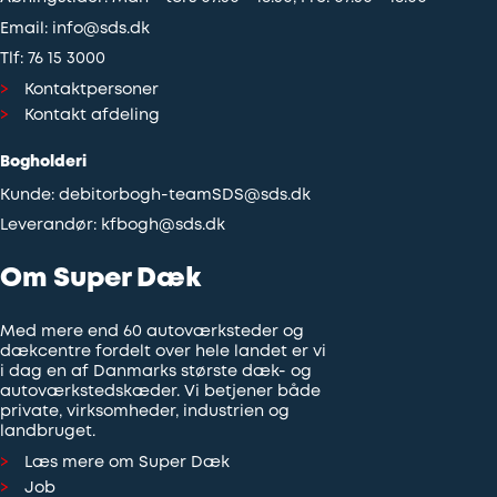
Email:
info@sds.dk
Tlf:
76 15 3000
Kontaktpersoner
Kontakt afdeling
Bogholderi
Kunde:
debitorbogh-teamSDS@sds.dk
Leverandør:
kfbogh@sds.dk
Om Super Dæk
Med mere end 60 autoværksteder og
dækcentre fordelt over hele landet er vi
i dag en af Danmarks største dæk- og
autoværkstedskæder. Vi betjener både
private, virksomheder, industrien og
landbruget.
Læs mere om Super Dæk
Job