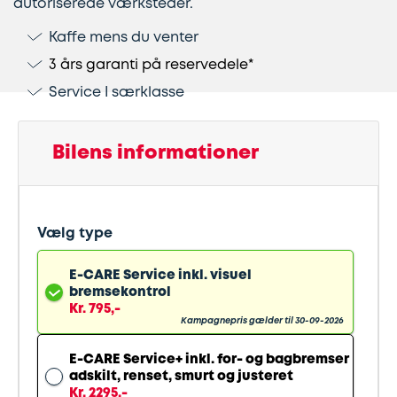
autoriserede værksteder.
Kaffe mens du venter
Lapning
Vinterdæk
Guides
Helårsdæk
Ladestandere
3 års garanti på reservedele*
af
Stålfælge
Kør
Bosch
Service I særklasse
dæk
selv
Car
Helårsdæk
Kobling
ferie
Service
Bilens informationer
Trailerdæk
Montering
Service
Erhverv
af
og
Vælg type
Dækopbevaring
Landbrug
anhængertræk
reparation
E-CARE Service inkl. visuel
bremsekontrol
Olieskift
Sikkerhed
Kr. 795,-
Kampagnepris gælder til 30-09-2026
Reparation
Sommerdæk
E-CARE Service+ inkl. for- og bagbremser
adskilt, renset, smurt og justeret
af
Kr. 2295,-