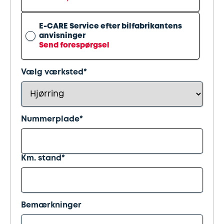
Synstjek
stenslag
E-CARE Service efter bilfabrikantens
Trailer
Serviceeftersyn
anvisninger
Send forespørgsel
Vinterdæk
4
Vælg værksted*
hjulsudmåling
Støddæmpere
Nummerplade*
og
fjedre
Km. stand*
Tandrem
Trailertjek
Bemærkninger
Serviceaftale