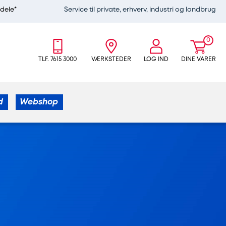
edele*
Service til private, erhverv, industri og landbrug
0
TLF. 7615 3000
VÆRKSTEDER
LOG IND
DINE VARER
d
Webshop