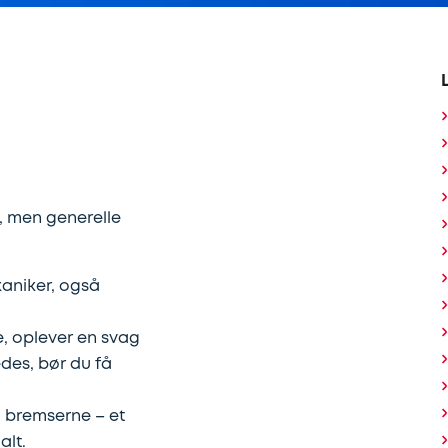
, men generelle
kaniker, også
e, oplever en svag
des, bør du få
å bremserne – et
alt.