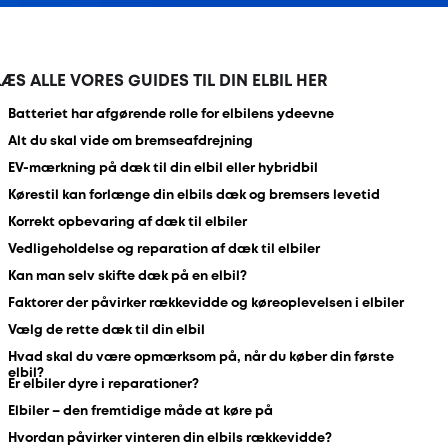
LÆS ALLE VORES GUIDES TIL DIN ELBIL HER
Batteriet har afgørende rolle for elbilens ydeevne
Alt du skal vide om bremseafdrejning
EV-mærkning på dæk til din elbil eller hybridbil
Kørestil kan forlænge din elbils dæk og bremsers levetid
Korrekt opbevaring af dæk til elbiler
Vedligeholdelse og reparation af dæk til elbiler
Kan man selv skifte dæk på en elbil?
Faktorer der påvirker rækkevidde og køreoplevelsen i elbiler
Vælg de rette dæk til din elbil
Hvad skal du være opmærksom på, når du køber din første
elbil?
Er elbiler dyre i reparationer?
Elbiler – den fremtidige måde at køre på
Hvordan påvirker vinteren din elbils rækkevidde?