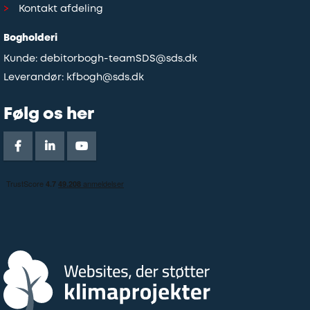
Kontakt afdeling
Bogholderi
Kunde:
debitorbogh-teamSDS@sds.dk
Leverandør:
kfbogh@sds.dk
Følg os her