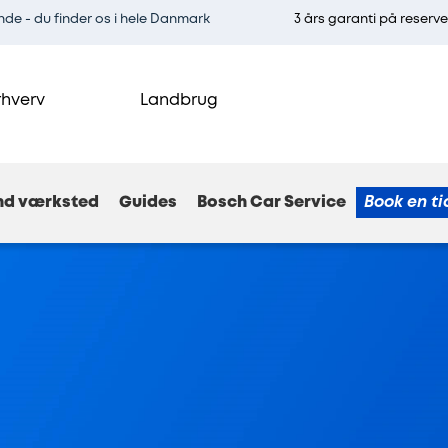
e - du finder os i hele Danmark
3 års garanti på reserv
rhverv
Landbrug
nd værksted
Guides
Bosch Car Service
Book en ti