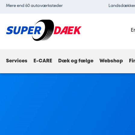
Mere end 60 autoværksteder
Landsdækkend
E
Services
E-CARE
Dæk og fælge
Webshop
Fi