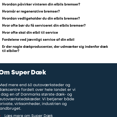
Hvordan påvirker vinteren din elbils bremser?
Hvornår er regenerative bremser?
Hvordan vedligeholder du din elbils bremser?
Hvor ofte bør du få serviceret din elbils bremser?
Hvor ofte skal din elbil til service
Fordelene ved jævnligt service af din elbil
Er der nogle dækproducenter, der udmærker sig indenfor dæk
til elbiler?
Om Super Dæk
Med mere end 60 autoværksteder og
dækcentre fordelt over hele landet er vi
i dag en af Danmarks største dæk- og
autoværkstedskæder. Vi betjener både
private, virksomheder, industrien og
landbruget.
Læs mere om Super Dæk