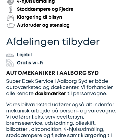
4-hjulsudmåling
Støddæmpere og Fjedre
Udstødning
Klargøring til bilsyn
Autoruder og stenslag
SDS
Afdelingen tilbyder
Mobilitet
Lejebil
Fdm
Gratis wi-fi
kvalitetskontrol
AUTOMEKANIKER I AALBORG SYD
Super Dæk Service i Aalborg Syd er både
autoværksted og dækcenter. Vi forhandler
Finansiering
alle kendte
dækmærker
til personvogne.
Vores bilværksted udfører også alt indenfor
Se
mekanisk arbejde på person- og varevogne.
alle
Vi udfører f.eks. serviceeftersyn,
bremseservice, udstødning, olieskift,
services
bilbatteri, aircondition, 4-hjulsudmåling,
her
støddæmpere og fjedre samt klargøring til