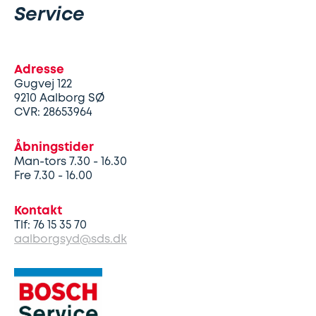
Service
Lapning
Vinterdæk
Guides
Helårsdæk
Ladestandere
af
Adresse
Stålfælge
Kør
Bosch
dæk
Gugvej 122
selv
Car
9210
Aalborg SØ
Helårsdæk
CVR: 28653964
Kobling
ferie
Service
Åbningstider
Trailerdæk
Montering
Service
Erhverv
Man-tors 7.30 - 16.30
Fre 7.30 - 16.00
af
og
Dækopbevaring
Landbrug
anhængertræk
reparation
Kontakt
Tlf: 76 15 35 70
Olieskift
Sikkerhed
aalborgsyd@sds.dk
Reparation
Sommerdæk
af