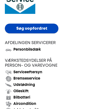
Synstjek
stenslag
Trailer
Serviceeftersyn
Søg uopfordret
Vinterdæk
4
hjulsudmåling
AFDELINGEN SERVICERER
Personbilsdæk
Støddæmpere
og
VÆRKSTEDSYDELSER PÅ
PERSON- OG VAREVOGNE
fjedre
Serviceeftersyn
Bremseservice
Tandrem
Udstødning
Olieskift
Trailertjek
Bilbatteri
Aircondition
Serviceaftale