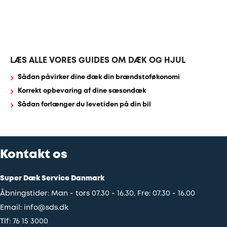
Udstødning
SDS
LÆS ALLE VORES GUIDES OM DÆK OG HJUL
Mobilitet
Sådan påvirker dine dæk din brændstoføkonomi
Korrekt opbevaring af dine sæsondæk
Fdm
Sådan forlænger du levetiden på din bil
kvalitetskontrol
Finansiering
Kontakt os
Se
Super Dæk Service Danmark
alle
Åbningstider: Man - tors 07.30 - 16.30, Fre: 07.30 - 16.00
services
Email:
info@sds.dk
her
Tlf:
76 15 3000