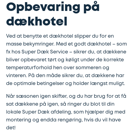
Synstjek
stenslag
Opbevaring på
Trailer
dækhotel
Serviceeftersyn
Vinterdæk
Ved at benytte et dækhotel slipper du for en
4
masse bekymringer. Med et godt dækhotel – som
hjulsudmåling
fx hos Super Dæk Service – sikrer du, at dækkene
bliver opbevaret tørt og køligt under de korrekte
Støddæmpere
temperaturforhold hen over sommeren og
og
vinteren. På den måde sikrer du, at dækkene har
fjedre
de optimale betingelser og holder længst muligt.
Når sæsonen igen skifter, og du har brug for at få
Tandrem
sat dækkene på igen, så ringer du blot til din
lokale Super Dæk afdeling, som hjælper dig med
Trailertjek
montering og endda rengøring, hvis du vil have
det!
Serviceaftale