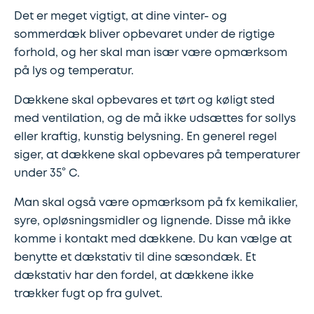
Det er meget vigtigt, at dine vinter- og
Lapning
Vinterdæk
Guides
Helårsdæk
Ladestandere
sommerdæk bliver opbevaret under de rigtige
af
forhold, og her skal man især være opmærksom
Stålfælge
Kør
Bosch
på lys og temperatur.
dæk
selv
Car
Dækkene skal opbevares et tørt og køligt sted
Helårsdæk
Kobling
ferie
Service
med ventilation, og de må ikke udsættes for sollys
eller kraftig, kunstig belysning. En generel regel
Trailerdæk
Montering
Service
Erhverv
siger, at dækkene skal opbevares på temperaturer
under 35° C.
af
og
Dækopbevaring
Landbrug
anhængertræk
reparation
Man skal også være opmærksom på fx kemikalier,
syre, opløsningsmidler og lignende. Disse må ikke
Olieskift
Sikkerhed
komme i kontakt med dækkene. Du kan vælge at
benytte et dækstativ til dine sæsondæk. Et
dækstativ har den fordel, at dækkene ikke
Reparation
Sommerdæk
trækker fugt op fra gulvet.
af