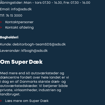
Åbningstider: Man - tors 07.30 - 16.30, Fre: 07.30 - 16.00
Email:
info@sds.dk
Tlf:
76 15 3000
Kontaktpersoner
Kontakt afdeling
Bogholderi
Kunde:
debitorbogh-teamSDS@sds.dk
Leverandør:
kfbogh@sds.dk
Om Super Dæk
Med mere end 60 autoværksteder og
dækcentre fordelt over hele landet er vi
i dag en af Danmarks største dæk- og
autoværkstedskæder. Vi betjener både
private, virksomheder, industrien og
landbruget.
Læs mere om Super Dæk