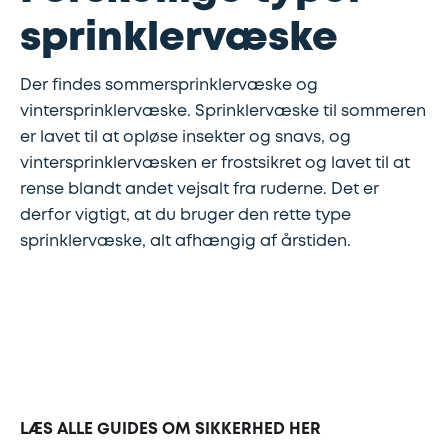
sprinklervæske
Udstødning
Der findes sommersprinklervæske og
SDS
vintersprinklervæske. Sprinklervæske til sommeren
er lavet til at opløse insekter og snavs, og
Mobilitet
vintersprinklervæsken er frostsikret og lavet til at
rense blandt andet vejsalt fra ruderne. Det er
Fdm
derfor vigtigt, at du bruger den rette type
kvalitetskontrol
sprinklervæske, alt afhængig af årstiden.
Finansiering
Se
alle
services
LÆS ALLE GUIDES OM SIKKERHED HER
her