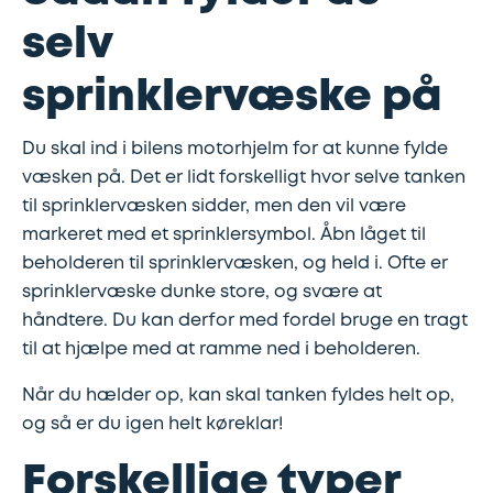
Synstjek
stenslag
selv
Trailer
Serviceeftersyn
sprinklervæske på
Vinterdæk
4
Du skal ind i bilens motorhjelm for at kunne fylde
hjulsudmåling
væsken på. Det er lidt forskelligt hvor selve tanken
til sprinklervæsken sidder, men den vil være
Støddæmpere
markeret med et sprinklersymbol. Åbn låget til
beholderen til sprinklervæsken, og held i. Ofte er
og
sprinklervæske dunke store, og svære at
fjedre
håndtere. Du kan derfor med fordel bruge en tragt
til at hjælpe med at ramme ned i beholderen.
Tandrem
Når du hælder op, kan skal tanken fyldes helt op,
og så er du igen helt køreklar!
Trailertjek
Forskellige typer
Serviceaftale