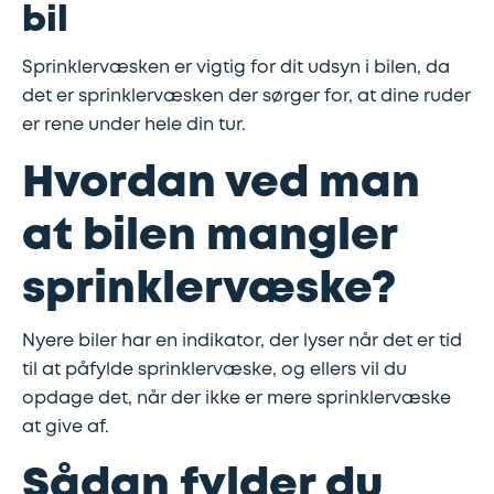
bil
Lapning
Vinterdæk
Guides
Helårsdæk
Ladestandere
Sprinklervæsken er vigtig for dit udsyn i bilen, da
af
det er sprinklervæsken der sørger for, at dine ruder
Stålfælge
Kør
Bosch
dæk
er rene under hele din tur.
selv
Car
Hvordan ved man
Helårsdæk
Kobling
ferie
Service
at bilen mangler
Trailerdæk
Montering
Service
Erhverv
af
og
sprinklervæske?
Dækopbevaring
Landbrug
anhængertræk
reparation
Nyere biler har en indikator, der lyser når det er tid
til at påfylde sprinklervæske, og ellers vil du
Olieskift
Sikkerhed
opdage det, når der ikke er mere sprinklervæske
at give af.
Reparation
Sommerdæk
af
Sådan fylder du