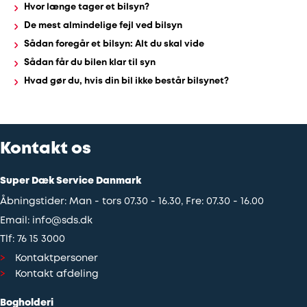
Hvor længe tager et bilsyn?
De mest almindelige fejl ved bilsyn
Udstødning
Sådan foregår et bilsyn: Alt du skal vide
Sådan får du bilen klar til syn
SDS
Hvad gør du, hvis din bil ikke består bilsynet?
Mobilitet
Fdm
Kontakt os
kvalitetskontrol
Super Dæk Service Danmark
Finansiering
Åbningstider: Man - tors 07.30 - 16.30, Fre: 07.30 - 16.00
Email:
info@sds.dk
Se
Tlf:
76 15 3000
alle
Kontaktpersoner
Kontakt afdeling
services
her
Bogholderi