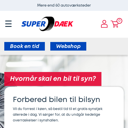
Mere end 60 autoværksteder
ervices
Guides
Dæk
Super
E-
×
×
×
×
×
CARE
Dæk
og
0
☰
Services
ADAS
Airconservice
Skift
Aircondition
ervice
fælge
kalibrering
af
til
E-
Bremser
af
varmepumper
vinterdæk
Book en tid
Webshop
CARE
radar
Børn
Bremseservice
Webshop
Dæk
i
Aircondition
til
og
Skift
bilen
elbiler
Hvornår skal en bil til syn?
Bilbatteri
fælge
til
Dæk
Bremseafdrejning
sommerdæk
Forbered bilen til bilsyn
Bremseservice
Webshop
og
Serviceeftersyn
Sommerdæk
hjul
Vil du forrest i køen, så bestil tid til et gratis synstjek
Gratis
Find
allerede i dag. Vi sørger for, at du undgår kedelige
til
overraskelser i synshallen.
synskontrol
Alufælge
værksted
Elbil
elbil