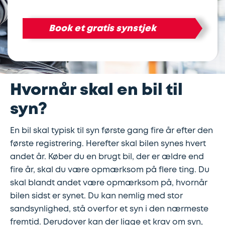
Lapning
Vinterdæk
Guides
Helårsdæk
Ladestandere
Book et gratis synstjek
af
Stålfælge
Kør
Bosch
dæk
selv
Car
Helårsdæk
Kobling
ferie
Service
Hvornår skal en bil til
syn?
Trailerdæk
Montering
Service
Erhverv
af
og
En bil skal typisk til syn første gang fire år efter den
Dækopbevaring
Landbrug
anhængertræk
reparation
første registrering. Herefter skal bilen synes hvert
andet år. Køber du en brugt bil, der er ældre end
fire år, skal du være opmærksom på flere ting. Du
Olieskift
Sikkerhed
skal blandt andet være opmærksom på, hvornår
bilen sidst er synet. Du kan nemlig med stor
Reparation
Sommerdæk
sandsynlighed, stå overfor et syn i den nærmeste
af
fremtid. Derudover kan der ligge et krav om syn,