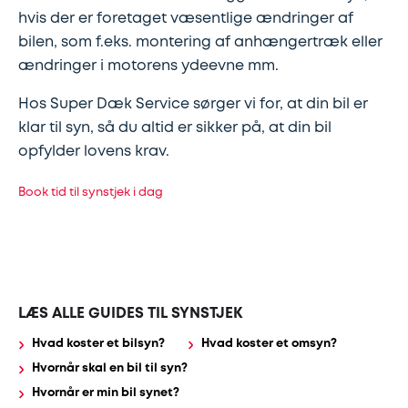
Synstjek
stenslag
hvis der er foretaget væsentlige ændringer af
bilen, som f.eks. montering af anhængertræk eller
Trailer
Serviceeftersyn
ændringer i motorens ydeevne mm.
Hos Super Dæk Service sørger vi for, at din bil er
Vinterdæk
4
klar til syn, så du altid er sikker på, at din bil
hjulsudmåling
opfylder lovens krav.
Støddæmpere
Book tid til synstjek i dag
og
fjedre
Tandrem
LÆS ALLE GUIDES TIL SYNSTJEK
Hvad koster et bilsyn?
Hvad koster et omsyn?
Trailertjek
Hvornår skal en bil til syn?
Hvornår er min bil synet?
Serviceaftale