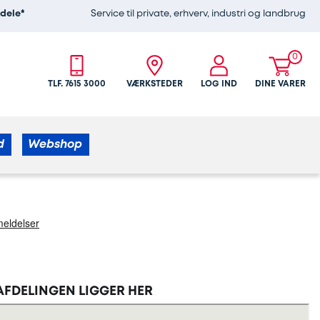
edele*
Service til private, erhverv, industri og landbrug
0
TLF. 7615 3000
VÆRKSTEDER
LOG IND
DINE VARER
d
Webshop
Afdelingen ligger her