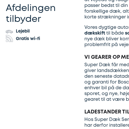
passer bedst til din
Afdelingen
forskellige dæk, al
korte strækninger i
tilbyder
Vores dygtige auto
Lejebil
dækskift
til både
s
Gratis wi-fi
nye dæk bliver korr
problemfrit på veje
VI GEARER OP M
Super Dæk får med 
giver landsdækkende
den seneste datadre
og garanti for Bosc
enhver bil på de d
sporet, og nye, høje
gearet til at være
LADESTANDER TIL
Hos Super Dæk Servi
har derfor installer