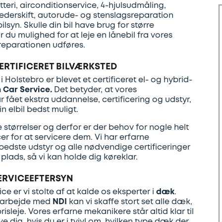
tteri, airconditionservice, 4-hjulsudmåling,
derskift, autorude- og stenslagsreparation
bilsyn. Skulle din bil have brug for større
 du mulighed for at leje en lånebil fra vores
reparationen udføres.
ERTIFICERET BILVÆRKSTED
 Holstebro er blevet et certificeret el- og hybrid-
 Car Service.
Det betyder, at vores
fået ekstra uddannelse, certificering og udstyr,
n elbil bedst muligt.
e størrelser og derfor er der behov for nogle helt
 for at servicere dem. Vi har erfarne
bedste udstyr og alle nødvendige certificeringer
lads, så vi kan holde dig køreklar.
ERVICEEFTERSYN
e er vi stolte af at kalde os eksperter i
dæk
.
arbejde med
NDI
kan vi skaffe stort set alle dæk,
isleje. Vores erfarne mekanikere står altid klar til
e dig, hvis du er i tvivl om, hvilken type dæk der