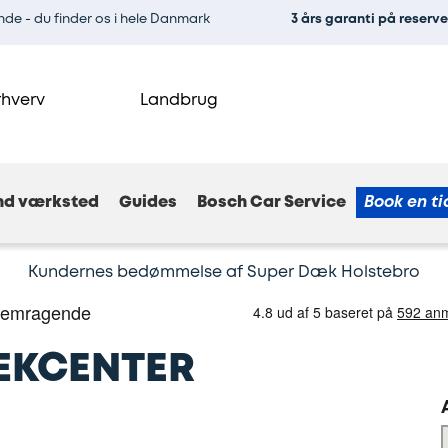
e - du finder os i hele Danmark
3 års garanti på reserv
rhverv
Landbrug
nd værksted
Guides
Bosch Car Service
Book en ti
Kundernes bedømmelse af Super Dæk Holstebro
ÆKCENTER