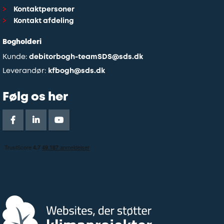
Kontaktpersoner
Kontakt afdeling
Bogholderi
Kunde:
debitorbogh-teamSDS@sds.dk
Leverandør:
kfbogh@sds.dk
Følg os her