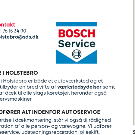
ontakt
f: 76 15 34 90
lstebro@sds.dk
 I HOLSTEBRO
i Holstebro er både et autoværksted og et
tilbyder en bred vifte af
værkstedsydelser
samt
f dæk til alle slags køretøjer, herunder også
ervsmaskiner.
DFØRER ALT INDENFOR AUTOSERVICE
tise i dækmontering, står vi også til rådighed
ration af alle person- og varevogne. Vi udfører
eservice, udstødningsreparation, olieskift,