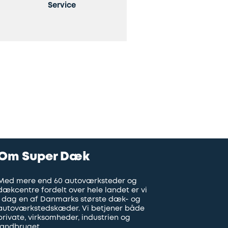
Service
Om Super Dæk
Med mere end 60 autoværksteder og
dækcentre fordelt over hele landet er vi
i dag en af Danmarks største dæk- og
autoværkstedskæder. Vi betjener både
private, virksomheder, industrien og
landbruget.