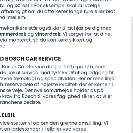
 bil og kørestil. For eksempel skal du vælge
t afhængigt om du ofte kører lange ture eller blot
nd imellem.
mekanikere står også klar til at hjælpe dig med
ommerdæk
og
vinterdæk.
Vi sørger for, at dine
ekt monteret, så du kan køre sikkert og
ne.
ED BOSCH CAR SERVICE
Bosch Car Service det perfekte parløb, som
, lokal service med tysk kvalitet og adgang til
vne teknologi og specialviden. Her er rene linjer
h-reservedele af højeste kvalitet, der er kernen i
anske veje. Det nye samarbejde holder os på
 krav fra Bosch til vores faglighed sikrer, at vi er
 branchens bedste.
 ELBIL
ce støtter vi op om den grønne omstilling. Vi
et en ladestander til elbiler ved vores