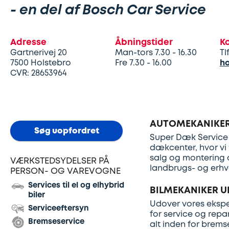
- en del af Bosch Car Service
Adresse
Åbningstider
K
Gartnerivej 20
Man-tors 7.30 - 16.30
Tl
7500
Holstebro
Fre 7.30 - 16.00
ho
CVR: 28653964
AUTOMEKANIKER
Søg uopfordret
Super Dæk Service 
dækcenter, hvor vi 
salg og montering a
VÆRKSTEDSYDELSER PÅ
landbrugs- og erhv
PERSON- OG VAREVOGNE
Services til el og elhybrid
BILMEKANIKER U
biler
Udover vores eksper
Serviceeftersyn
for service og repa
Bremseservice
alt inden for brems