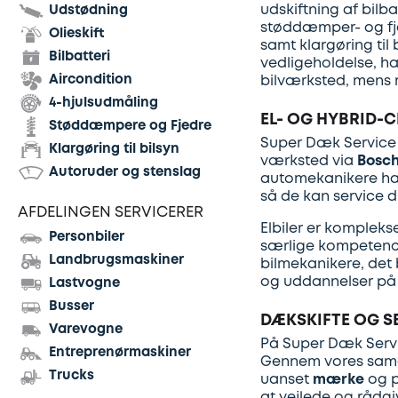
udskiftning af bilba
Udstødning
støddæmper- og fje
Olieskift
samt klargøring til 
Bilbatteri
vedligeholdelse, har
Aircondition
bilværksted, mens 
4-hjulsudmåling
EL- OG HYBRID-C
Støddæmpere og Fjedre
Super Dæk Service i
Klargøring til bilsyn
værksted via
Bosch
Autoruder og stenslag
automekanikere har 
så de kan service di
AFDELINGEN SERVICERER
Elbiler er kompleks
Personbiler
særlige kompetencer
Landbrugsmaskiner
bilmekanikere, det 
og uddannelser på p
Lastvogne
Busser
DÆKSKIFTE OG S
Varevogne
På Super Dæk Servic
Entreprenørmaskiner
Gennem vores sam
Trucks
uanset
mærke
og pr
at vejlede og rådgiv