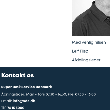
Med venlig hilsen
Leif Filsø
Afdelingsleder
Kontakt os
Super Dæk Service Danmark
Åbningstider: Man - tors 07.30 - 16.30, Fre: 07.30 - 16.00
Email:
info@sds.dk
Tlf:
76 15 3000