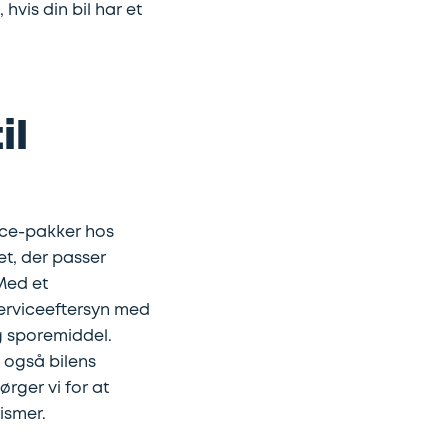
vis din bil har et
il
ice-pakker hos
et, der passer
 Med et
serviceeftersyn med
g sporemiddel.
 også bilens
ørger vi for at
ismer.