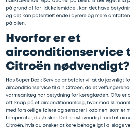
tidskrævende reparationer på bilen. Er der øget slid
på grund af for lidt kølemiddel, kan det have betydning
og det kan potentielt ende i dyrere og mere omfatte
på bilen.
Hvorfor er et
airconditionservice t
Citroën nødvendigt?
Hos Super Dæk Service anbefaler vi, at du jævnligt f
airconditionservice til din Citroën, da et velfungeren
varmeanlæg har betydning for køreglæden. Ofte er d
off-knap på et airconditionanlæg, hvorimod klimaan
med forskellige følere og sensorer i kabinen, som er m
temperatur, du ønsker. Det er nødvendigt med et airco
Citroën, hvis du ønsker at køre behageligt i al slags ve