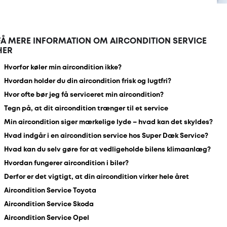
FÅ MERE INFORMATION OM AIRCONDITION SERVICE
HER
Hvorfor køler min aircondition ikke?
Hvordan holder du din aircondition frisk og lugtfri?
Hvor ofte bør jeg få serviceret min aircondition?
Tegn på, at dit aircondition trænger til et service
Min aircondition siger mærkelige lyde – hvad kan det skyldes?
Hvad indgår i en aircondition service hos Super Dæk Service?
Hvad kan du selv gøre for at vedligeholde bilens klimaanlæg?
Hvordan fungerer aircondition i biler?
Derfor er det vigtigt, at din aircondition virker hele året
Aircondition Service Toyota
Aircondition Service Skoda
Aircondition Service Opel