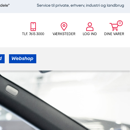
edele*
Service til private, erhverv, industri og landbrug
0
TLF. 7615 3000
VÆRKSTEDER
LOG IND
DINE VARER
d
Webshop