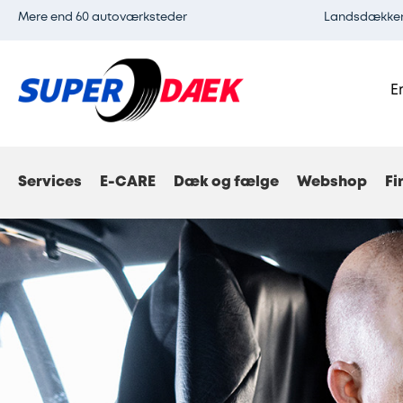
Mere end 60 autoværksteder
Landsdækkend
E
Services
E-CARE
Dæk og fælge
Webshop
Fi