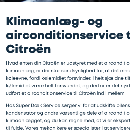
Klimaanlæg- og
airconditionservice t
Citroën
Hvad enten din Citroën er udstyret med et aircondition
klimaanlæg, er der stor sandsynlighed for, at det med 
køleevne, fordi kølemidlet forsvinder. I helt sjældne t
kølemidlet være helt forsvundet, og derfor er det nød
udført et airconditionservice til Citroën ind i mellem.
Hos Super Dæk Service sørger vi for at udskifte bilen
kondensator og andre væsentlige dele af aircondition
klimaanlægget, og du kan regne med, at vi er eksperte
til fulde. Vores mekanikere er specialister i at servicer