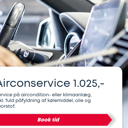
Airconservice 1.025,-
ervice på aircondition- eller klimaanlæg,
kl. fuld påfyldning af kølemiddel, olie og
porstof.
Book tid