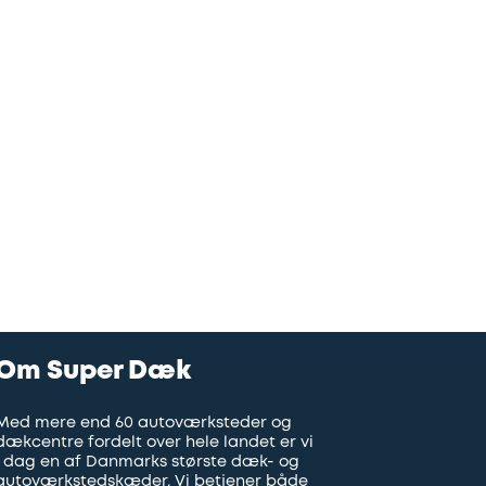
Om Super Dæk
Med mere end 60 autoværksteder og
dækcentre fordelt over hele landet er vi
i dag en af Danmarks største dæk- og
autoværkstedskæder. Vi betjener både