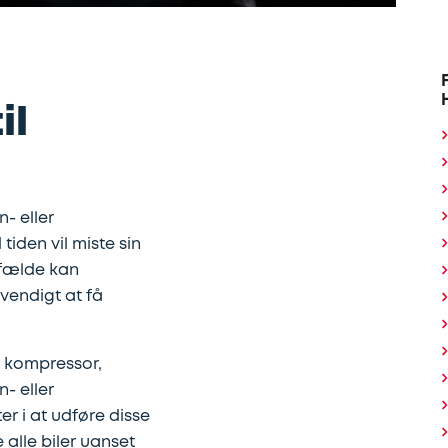
il
- eller
tiden vil miste sin
ilfælde kan
vendigt at få
s kompressor,
- eller
r i at udføre disse
e alle biler uanset