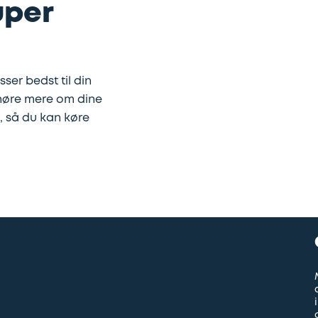
uper
sser bedst til din
 høre mere om dine
g, så du kan køre