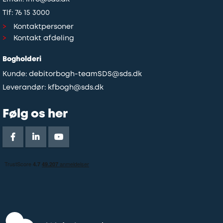
Tlf:
76 15 3000
Kontaktpersoner
Kontakt afdeling
Bogholderi
Kunde:
debitorbogh-teamSDS@sds.dk
Leverandør:
kfbogh@sds.dk
Følg os her