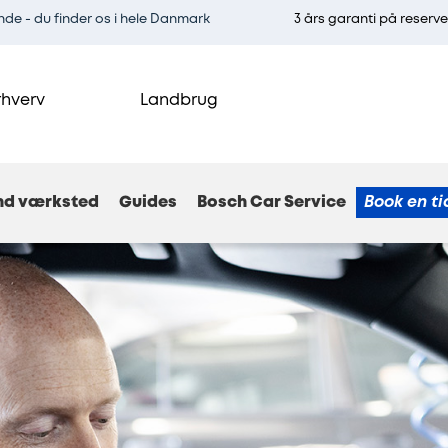
e - du finder os i hele Danmark
3 års garanti på reserv
rhverv
Landbrug
nd værksted
Guides
Bosch Car Service
Book en ti