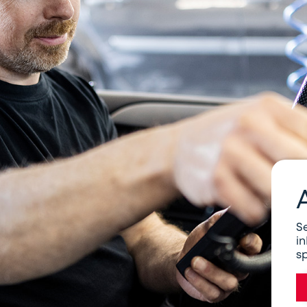
S
in
s