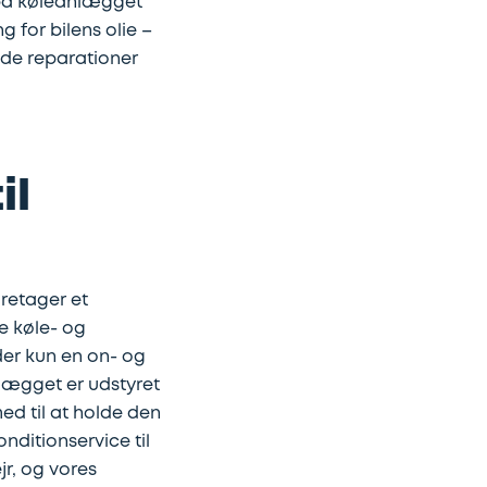
 på køleanlægget
 for bilens olie –
nde reparationer
il
oretager et
de køle- og
er kun en on- og
lægget er udstyret
ed til at holde den
nditionservice til
jr, og vores