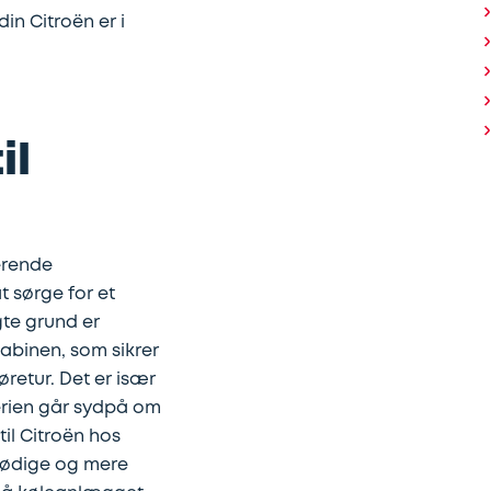
in Citroën er i
il
erende
t sørge for et
gte grund er
kabinen, som sikrer
retur. Det er især
erien går sydpå om
il Citroën hos
nødige og mere