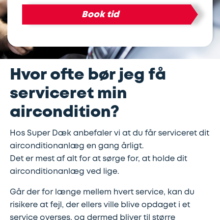
Book tid
Lapning
Vinterdæk
Guides
Helårsdæk
Ladestandere
af
Stålfælge
Kør
Bosch
dæk
selv
Car
Hvor ofte bør jeg få
Helårsdæk
Kobling
ferie
Service
serviceret min
Trailerdæk
Montering
Service
Erhverv
aircondition?
af
og
Hos Super Dæk anbefaler vi at du får serviceret dit
Dækopbevaring
Landbrug
anhængertræk
reparation
airconditionanlæg en gang årligt.
Det er mest af alt for at sørge for, at holde dit
Olieskift
Sikkerhed
airconditionanlæg ved lige.
Går der for længe mellem hvert service, kan du
Reparation
Sommerdæk
risikere at fejl, der ellers ville blive opdaget i et
af
service overses, og dermed bliver til større