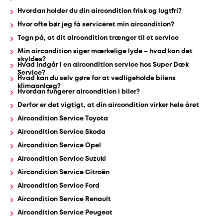
Hvordan holder du din aircondition frisk og lugtfri?
Hvor ofte bør jeg få serviceret min aircondition?
Udstødning
Tegn på, at dit aircondition trænger til et service
Min aircondition siger mærkelige lyde – hvad kan det
SDS
skyldes?
Hvad indgår i en aircondition service hos Super Dæk
Mobilitet
Service?
Hvad kan du selv gøre for at vedligeholde bilens
klimaanlæg?
Hvordan fungerer aircondition i biler?
Fdm
Derfor er det vigtigt, at din aircondition virker hele året
kvalitetskontrol
Aircondition Service Toyota
Aircondition Service Skoda
Finansiering
Aircondition Service Opel
Aircondition Service Suzuki
Se
Aircondition Service Citroën
alle
Aircondition Service Ford
Aircondition Service Renault
services
Aircondition Service Peugeot
her