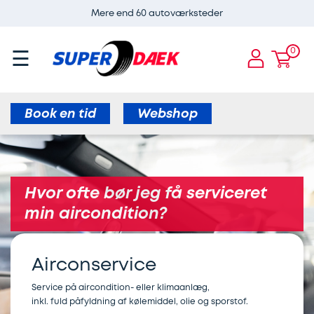
Mere end 60 autoværksteder
ervices
Guides
Dæk
Super
E-
×
×
×
×
×
CARE
Dæk
og
0
☰
Services
ADAS
Airconservice
Skift
Aircondition
ervice
fælge
kalibrering
af
til
E-
Bremser
af
varmepumper
vinterdæk
Book en tid
Webshop
CARE
radar
Børn
Bremseservice
Webshop
Dæk
i
Aircondition
til
og
Skift
bilen
elbiler
Hvor ofte bør jeg få serviceret
Bilbatteri
fælge
til
min aircondition?
Dæk
Bremseafdrejning
sommerdæk
Bremseservice
Webshop
og
Airconservice
Serviceeftersyn
Sommerdæk
hjul
Gratis
Find
til
Service på aircondition- eller klimaanlæg,
inkl. fuld påfyldning af kølemiddel, olie og sporstof.
synskontrol
Alufælge
værksted
Elbil
elbil