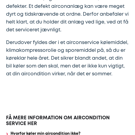
Synstjek
stenslag
defekter. Et defekt airconanlæg kan være meget
dyrt og tidskrævende at ordne. Derfor anbefaler vi
Trailer
Serviceeftersyn
helt klart, at du holder dit anlæg ved lige, ved at få
det serviceret jævnligt.
Vinterdæk
4
Derudover fyldes der i et airconservice kølemiddel,
hjulsudmåling
klimakompressorolie og sporemiddel på, så du er
køreklar hele året. Det sikrer blandt andet, at din
Støddæmpere
bil køler som den skal, men det er ikke kun vigtigt,
og
at din aircondition virker, når det er sommer.
fjedre
Tandrem
Trailertjek
FÅ MERE INFORMATION OM AIRCONDITION
SERVICE HER
Serviceaftale
Hvorfor køler min aircondition ikke?