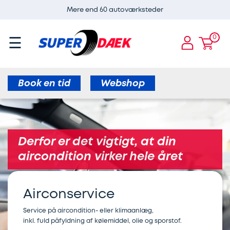
Mere end 60 autoværksteder
ervices
Guides
Dæk
Super
E-
×
×
×
×
×
CARE
Dæk
og
0
☰
Services
ADAS
Airconservice
Skift
Aircondition
ervice
fælge
kalibrering
af
til
E-
Bremser
af
varmepumper
vinterdæk
Book en tid
Webshop
CARE
radar
Børn
Bremseservice
Webshop
Dæk
i
Aircondition
til
og
Skift
bilen
elbiler
Derfor er det vigtigt, at din
Bilbatteri
fælge
til
aircondition virker hele året
Dæk
Bremseafdrejning
sommerdæk
Bremseservice
Webshop
og
Airconservice
Serviceeftersyn
Sommerdæk
hjul
Gratis
Find
til
Service på aircondition- eller klimaanlæg,
inkl. fuld påfyldning af kølemiddel, olie og sporstof.
synskontrol
Alufælge
værksted
Elbil
elbil