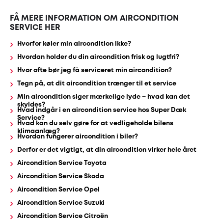
FÅ MERE INFORMATION OM AIRCONDITION
Udstødning
SERVICE HER
Hvorfor køler min aircondition ikke?
SDS
Hvordan holder du din aircondition frisk og lugtfri?
Mobilitet
Hvor ofte bør jeg få serviceret min aircondition?
Tegn på, at dit aircondition trænger til et service
Fdm
Min aircondition siger mærkelige lyde – hvad kan det
skyldes?
Hvad indgår i en aircondition service hos Super Dæk
kvalitetskontrol
Service?
Hvad kan du selv gøre for at vedligeholde bilens
klimaanlæg?
Hvordan fungerer aircondition i biler?
Finansiering
Derfor er det vigtigt, at din aircondition virker hele året
Aircondition Service Toyota
Se
Aircondition Service Skoda
alle
Aircondition Service Opel
services
Aircondition Service Suzuki
her
Aircondition Service Citroën