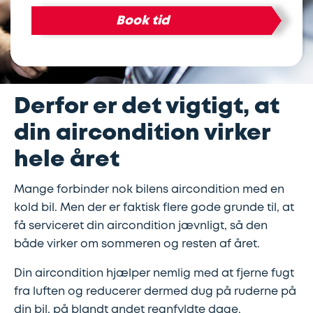
Book tid
Lapning
Vinterdæk
Guides
Helårsdæk
Ladestandere
af
Stålfælge
Kør
Bosch
dæk
selv
Car
Derfor er det vigtigt, at
Helårsdæk
Kobling
ferie
Service
din aircondition virker
Trailerdæk
Montering
Service
Erhverv
hele året
af
og
Mange forbinder nok bilens aircondition med en
Dækopbevaring
Landbrug
anhængertræk
reparation
kold bil. Men der er faktisk flere gode grunde til, at
få serviceret din aircondition jævnligt, så den
Olieskift
Sikkerhed
både virker om sommeren og resten af året.
Din aircondition hjælper nemlig med at fjerne fugt
Reparation
Sommerdæk
fra luften og reducerer dermed dug på ruderne på
af
din bil, på blandt andet regnfyldte dage.