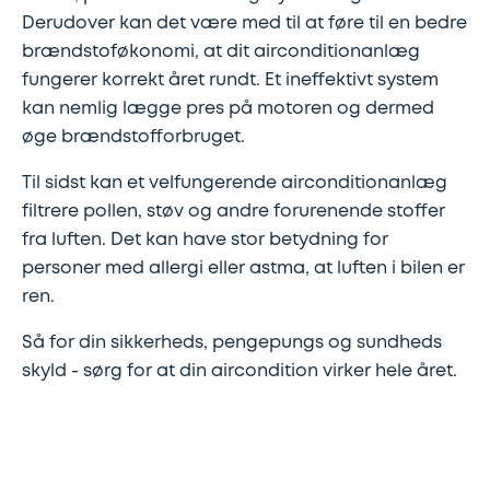
Synstjek
stenslag
Derudover kan det være med til at føre til en bedre
brændstoføkonomi, at dit airconditionanlæg
Trailer
Serviceeftersyn
fungerer korrekt året rundt. Et ineffektivt system
kan nemlig lægge pres på motoren og dermed
Vinterdæk
4
øge brændstofforbruget.
hjulsudmåling
Til sidst kan et velfungerende airconditionanlæg
filtrere pollen, støv og andre forurenende stoffer
Støddæmpere
fra luften. Det kan have stor betydning for
og
personer med allergi eller astma, at luften i bilen er
ren.
fjedre
Så for din sikkerheds, pengepungs og sundheds
Tandrem
skyld - sørg for at din aircondition virker hele året.
Trailertjek
Serviceaftale