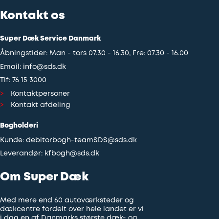
Kontakt os
Super Dæk Service Danmark
Åbningstider: Man - tors 07.30 - 16.30, Fre: 07.30 - 16.00
Email:
info@sds.dk
Tlf:
76 15 3000
Kontaktpersoner
Kontakt afdeling
Bogholderi
Kunde:
debitorbogh-teamSDS@sds.dk
Leverandør:
kfbogh@sds.dk
Om Super Dæk
Med mere end 60 autoværksteder og
dækcentre fordelt over hele landet er vi
i dag en af Danmarks største dæk- og