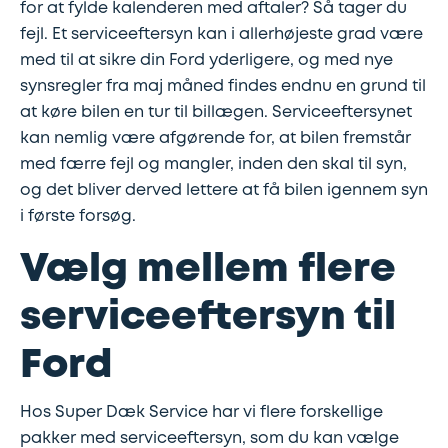
for at fylde kalenderen med aftaler? Så tager du
fejl. Et serviceeftersyn kan i allerhøjeste grad være
Udstødning
med til at sikre din Ford yderligere, og med nye
synsregler fra maj måned findes endnu en grund til
SDS
at køre bilen en tur til billægen. Serviceeftersynet
kan nemlig være afgørende for, at bilen fremstår
Mobilitet
med færre fejl og mangler, inden den skal til syn,
og det bliver derved lettere at få bilen igennem syn
Fdm
i første forsøg.
kvalitetskontrol
Vælg mellem flere
Finansiering
serviceeftersyn til
Se
Ford
alle
services
Hos Super Dæk Service har vi flere forskellige
her
pakker med serviceeftersyn, som du kan vælge