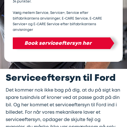
34 punkter.
Lapning
Vinterdæk
Guides
Helårsdæk
Vælg mellem Service, Service+, Service efter
Ladestandere
bilfabrikantens anvisninger, E-CARE Service, E-CARE
af
Service+ og E-CARE Service efter bilfabrikantens
Stålfælge
Kør
Bosch
dæk
anvisninger
selv
Car
Book serviceeftersyn her
Helårsdæk
Kobling
ferie
Service
Trailerdæk
Montering
Service
Erhverv
af
og
Serviceeftersyn til Ford
Dækopbevaring
Landbrug
anhængertræk
reparation
Det kommer nok ikke bag på dig, at du på sigt kan
Olieskift
Sikkerhed
spare tusindvis af kroner ved at passe godt på din
bil. Og her kommet et serviceeftersyn til Ford ind i
Reparation
Sommerdæk
billedet. For når vores mekanikere laver et
serviceeftersyn, opdager de skjulte fejl og
af