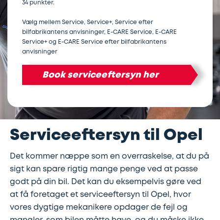
34 punkter.
Lapning
Vinterdæk
Guides
Helårsdæk
Vælg mellem Service, Service+, Service efter
Ladestandere
bilfabrikantens anvisninger, E-CARE Service, E-CARE
af
Service+ og E-CARE Service efter bilfabrikantens
Stålfælge
Kør
Bosch
dæk
anvisninger
selv
Car
Book serviceeftersyn her
Helårsdæk
Kobling
ferie
Service
Trailerdæk
Montering
Service
Erhverv
af
og
Serviceeftersyn til Opel
Dækopbevaring
Landbrug
anhængertræk
reparation
Det kommer næppe som en overraskelse, at du på
Olieskift
Sikkerhed
sigt kan spare rigtig mange penge ved at passe
godt på din bil. Det kan du eksempelvis gøre ved
Reparation
Sommerdæk
at få foretaget et serviceeftersyn til Opel, hvor
vores dygtige mekanikere opdager de fejl og
af