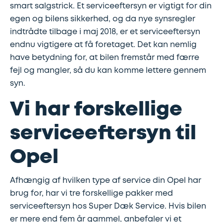
smart salgstrick. Et serviceeftersyn er vigtigt for din
egen og bilens sikkerhed, og da nye synsregler
Udstødning
indtrådte tilbage i maj 2018, er et serviceeftersyn
endnu vigtigere at få foretaget. Det kan nemlig
SDS
have betydning for, at bilen fremstår med færre
Mobilitet
fejl og mangler, så du kan komme lettere gennem
syn.
Fdm
Vi har forskellige
kvalitetskontrol
serviceeftersyn til
Finansiering
Opel
Se
Afhængig af hvilken type af service din Opel har
alle
brug for, har vi tre forskellige pakker med
services
serviceeftersyn hos Super Dæk Service. Hvis bilen
her
er mere end fem år gammel, anbefaler vi et