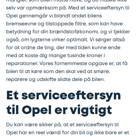
mangler, som bilen måtte have, og du måske ikke
Synstjek
stenslag
selv var opmærksom på. Med et serviceeftersyn til
Opel gennemgår vi blandt andet bilens
Trailer
Serviceeftersyn
bremseevne og tilstoppede filtre, som kan have
betydning for din brændstoføkonomi, og vi tjekker
Vinterdæk
4
også, om lygterne virker optimalt. Vi sørger altså
hjulsudmåling
for at ordne de ting, der med tiden kunne ende
med at koste dig mange tusinde kroner i
reparationer. Vores fornemmeste opgave er, at få
Støddæmpere
bilen til at køre som den skal ved at smøre,
og
reparere og udskifte slidte dele på bilen.
fjedre
Et serviceeftersyn
Tandrem
til Opel er vigtigt
Trailertjek
Du kan være sikker på, at et serviceeftersyn til
Opel har en reel værdi for din bil og ikke bare er et
Serviceaftale