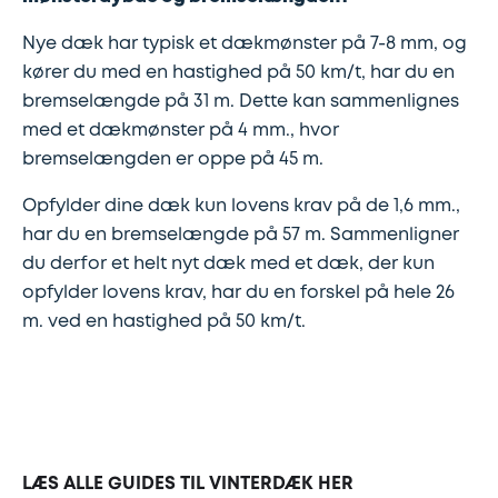
Synstjek
stenslag
Nye dæk har typisk et dækmønster på 7-8 mm, og
Trailer
kører du med en hastighed på 50 km/t, har du en
Serviceeftersyn
bremselængde på 31 m. Dette kan sammenlignes
med et dækmønster på 4 mm., hvor
Vinterdæk
4
bremselængden er oppe på 45 m.
hjulsudmåling
Opfylder dine dæk kun lovens krav på de 1,6 mm.,
har du en bremselængde på 57 m. Sammenligner
Støddæmpere
du derfor et helt nyt dæk med et dæk, der kun
og
opfylder lovens krav, har du en forskel på hele 26
fjedre
m. ved en hastighed på 50 km/t.
Tandrem
Trailertjek
LÆS ALLE GUIDES TIL VINTERDÆK HER
Serviceaftale