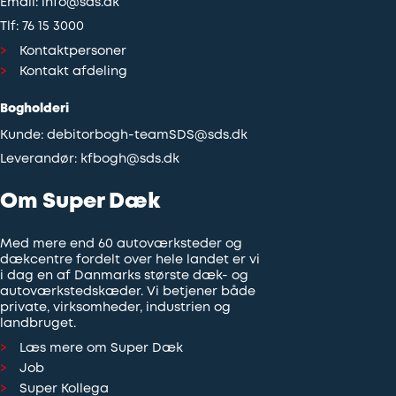
Email:
info@sds.dk
Tlf:
76 15 3000
Kontaktpersoner
Kontakt afdeling
Bogholderi
Kunde:
debitorbogh-teamSDS@sds.dk
Leverandør:
kfbogh@sds.dk
Om Super Dæk
Med mere end 60 autoværksteder og
dækcentre fordelt over hele landet er vi
i dag en af Danmarks største dæk- og
autoværkstedskæder. Vi betjener både
private, virksomheder, industrien og
landbruget.
Læs mere om Super Dæk
Job
Super Kollega