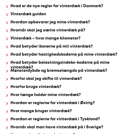
Hvad er de nye regler for vinterdæk i Danmark?
Vinterdæk guiden
Udstødning
Hvordan opbevarer jeg mine vinterdæk?
Hvornår skal jeg sætte vinterdæk på?
SDS
Vinterdæk – hvor mange kilometer?
Mobilitet
Hvad betyder ikonerne på mit vinterdæk?
Hvad betyder hastighedskoderne på mine vinterdæk?
Fdm
Hvad betyder belastningsindeks-koderne på mine
vinterdæk?
kvalitetskontrol
Mønsterdybde og bremselængde på vinterdæk?
Hvorfor skal jeg skifte til vinterdæk?
Finansiering
Hvorfor bruge vinterdæk?
Hvor længe holder mine vinterdæk?
Se
Hvordan er reglerne for vinterdæk i Østrig?
Hvor mange bruger vinterdæk?
alle
Hvordan er reglerne for vinterdæk i Tyskland?
services
Hvornår skal man have vinterdæk på i Sverige?
her