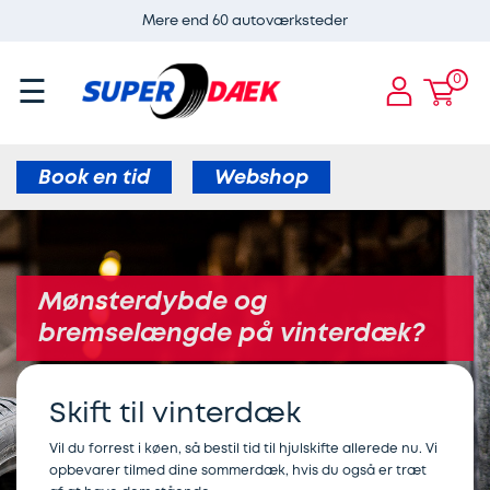
Mere end 60 autoværksteder
ervices
Guides
Dæk
Super
E-
×
×
×
×
×
CARE
Dæk
og
0
☰
Services
ADAS
Airconservice
Skift
Aircondition
ervice
fælge
kalibrering
af
til
E-
Bremser
af
varmepumper
vinterdæk
Book en tid
Webshop
CARE
radar
Børn
Bremseservice
Webshop
Dæk
i
Aircondition
til
og
Skift
bilen
elbiler
Mønsterdybde og
Bilbatteri
fælge
til
bremselængde på vinterdæk?
Dæk
Bremseafdrejning
sommerdæk
Bremseservice
Webshop
og
Skift til vinterdæk
Serviceeftersyn
Sommerdæk
hjul
Gratis
Find
til
Vil du forrest i køen, så bestil tid til hjulskifte allerede nu. Vi
opbevarer tilmed dine sommerdæk, hvis du også er træt
synskontrol
Alufælge
værksted
Elbil
elbil