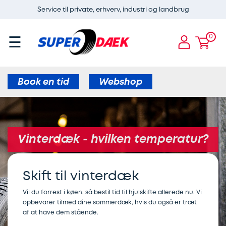
Service til private, erhverv, industri og landbrug
ervices
Guides
Dæk
Super
E-
×
×
×
×
×
CARE
Dæk
og
0
☰
Services
ADAS
Airconservice
Skift
Aircondition
ervice
fælge
kalibrering
af
til
E-
Bremser
af
varmepumper
vinterdæk
Book en tid
Webshop
CARE
radar
Børn
Bremseservice
Webshop
Dæk
i
Aircondition
til
og
Skift
bilen
elbiler
Vinterdæk - hvilken temperatur?
Bilbatteri
fælge
til
Dæk
Bremseafdrejning
sommerdæk
Skift til vinterdæk
Bremseservice
Webshop
og
Serviceeftersyn
Sommerdæk
hjul
Vil du forrest i køen, så bestil tid til hjulskifte allerede nu. Vi
Gratis
Find
opbevarer tilmed dine sommerdæk, hvis du også er træt
til
af at have dem stående.
synskontrol
Alufælge
værksted
Elbil
elbil