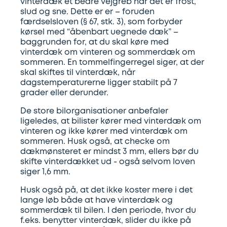
vinterdæk et bedre vejgreb når det er frost,
Synstjek
stenslag
slud og sne. Dette er er – foruden
færdselsloven (§ 67, stk. 3), som forbyder
Trailer
kørsel med “åbenbart uegnede dæk” –
Serviceeftersyn
baggrunden for, at du skal køre med
vinterdæk om vinteren og sommerdæk om
Vinterdæk
4
sommeren. En tommelfingerregel siger, at der
skal skiftes til vinterdæk, når
hjulsudmåling
dagstemperaturerne ligger stabilt på 7
grader eller derunder.
Støddæmpere
De store bilorganisationer anbefaler
ligeledes, at bilister kører med vinterdæk om
og
vinteren og ikke kører med vinterdæk om
fjedre
sommeren. Husk også, at checke om
dækmønsteret er mindst 3 mm, ellers bør du
skifte vinterdækket ud - også selvom loven
Tandrem
siger 1,6 mm.
Husk også på, at det ikke koster mere i det
Trailertjek
lange løb både at have vinterdæk og
sommerdæk til bilen. I den periode, hvor du
f.eks. benytter vinterdæk, slider du ikke på
Serviceaftale