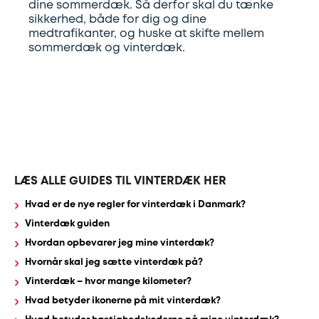
dine sommerdæk. Så derfor skal du tænke
sikkerhed, både for dig og dine
medtrafikanter, og huske at skifte mellem
Udstødning
sommerdæk og vinterdæk.
SDS
Mobilitet
Fdm
kvalitetskontrol
LÆS ALLE GUIDES TIL VINTERDÆK HER
Finansiering
Hvad er de nye regler for vinterdæk i Danmark?
Vinterdæk guiden
Se
Hvordan opbevarer jeg mine vinterdæk?
Hvornår skal jeg sætte vinterdæk på?
alle
Vinterdæk – hvor mange kilometer?
services
Hvad betyder ikonerne på mit vinterdæk?
her