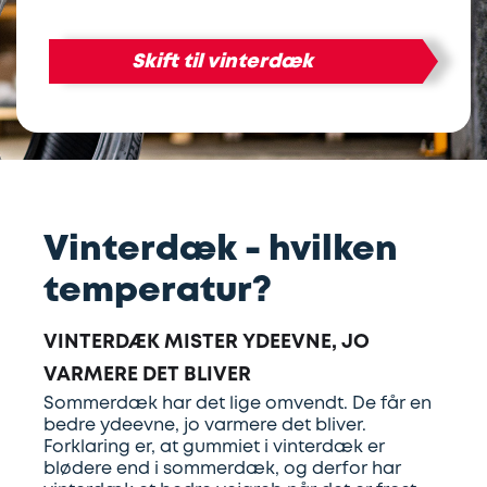
Lapning
Vinterdæk
Guides
Helårsdæk
Ladestandere
Skift til vinterdæk
af
Stålfælge
Kør
Bosch
dæk
selv
Car
Helårsdæk
Kobling
ferie
Service
Trailerdæk
Montering
Service
Erhverv
Vinterdæk - hvilken
af
og
temperatur?
Dækopbevaring
Landbrug
anhængertræk
reparation
Vinterdæk mister ydeevne, jo
Olieskift
Sikkerhed
varmere det bliver
Sommerdæk har det lige omvendt. De får en
bedre ydeevne, jo varmere det bliver.
Reparation
Sommerdæk
Forklaring er, at gummiet i vinterdæk er
af
blødere end i sommerdæk, og derfor har