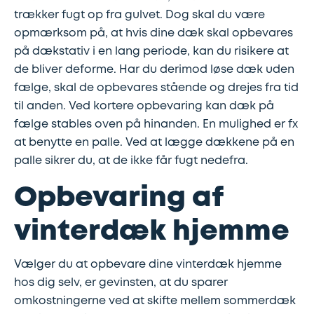
trækker fugt op fra gulvet. Dog skal du være
opmærksom på, at hvis dine dæk skal opbevares
Udstødning
på dækstativ i en lang periode, kan du risikere at
de bliver deforme. Har du derimod løse dæk uden
SDS
fælge, skal de opbevares stående og drejes fra tid
Mobilitet
til anden. Ved kortere opbevaring kan dæk på
fælge stables oven på hinanden. En mulighed er fx
Fdm
at benytte en palle. Ved at lægge dækkene på en
palle sikrer du, at de ikke får fugt nedefra.
kvalitetskontrol
Opbevaring af
Finansiering
vinterdæk hjemme
Se
alle
Vælger du at opbevare dine vinterdæk hjemme
hos dig selv, er gevinsten, at du sparer
services
omkostningerne ved at skifte mellem sommerdæk
her