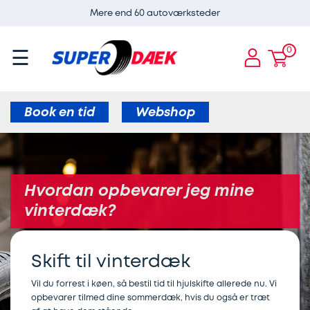
Mere end 60 autoværksteder
ervices
Guides
Dæk
Super
E-
×
×
×
×
×
CARE
Dæk
og
0
☰
Services
ADAS
Airconservice
Skift
Aircondition
ervice
fælge
kalibrering
af
til
E-
Bremser
af
varmepumper
vinterdæk
Book en tid
Webshop
CARE
radar
Børn
Bremseservice
Webshop
Dæk
i
Aircondition
til
og
Skift
bilen
elbiler
Hvordan opbevarer jeg mine
Bilbatteri
fælge
til
vinterdæk?
Dæk
Bremseafdrejning
sommerdæk
Bremseservice
Webshop
og
Skift til vinterdæk
Serviceeftersyn
Sommerdæk
hjul
Gratis
Find
til
Vil du forrest i køen, så bestil tid til hjulskifte allerede nu. Vi
opbevarer tilmed dine sommerdæk, hvis du også er træt
synskontrol
Alufælge
værksted
Elbil
elbil