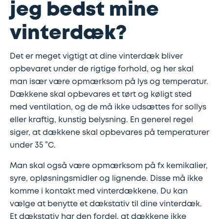
Synstjek
stenslag
jeg bedst mine
vinterdæk?
Trailer
Serviceeftersyn
Det er meget vigtigt at dine vinterdæk bliver
Vinterdæk
4
opbevaret under de rigtige forhold, og her skal
hjulsudmåling
man især være opmærksom på lys og temperatur.
Dækkene skal opbevares et tørt og køligt sted
Støddæmpere
med ventilation, og de må ikke udsættes for sollys
og
eller kraftig, kunstig belysning. En generel regel
siger, at dækkene skal opbevares på temperaturer
fjedre
under 35 °C.
Tandrem
Man skal også være opmærksom på fx kemikalier,
syre, opløsningsmidler og lignende. Disse må ikke
Trailertjek
komme i kontakt med vinterdækkene. Du kan
vælge at benytte et dækstativ til dine vinterdæk.
Et dækstativ har den fordel, at dækkene ikke
Serviceaftale