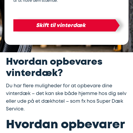
af at have dem stående.
Lapning
Vinterdæk
Guides
Helårsdæk
Ladestandere
af
Skift til vinterdæk
Stålfælge
Kør
Bosch
dæk
selv
Car
Helårsdæk
Kobling
ferie
Service
Hvordan opbevares
Trailerdæk
Montering
Service
Erhverv
vinterdæk?
af
og
Dækopbevaring
Landbrug
anhængertræk
reparation
Du har flere muligheder for at opbevare dine
vinterdæk – det kan ske både hjemme hos dig selv
Olieskift
Sikkerhed
eller ude på et dækhotel – som fx hos Super Dæk
Service.
Reparation
Sommerdæk
Hvordan opbevarer
af